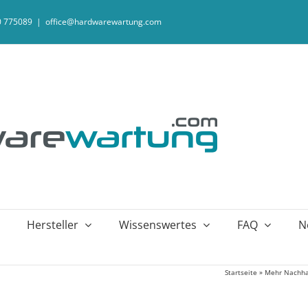
20 775089
|
office@hardwarewartung.com
Hersteller
Wissenswertes
FAQ
N
Startseite
»
Mehr Nachhal