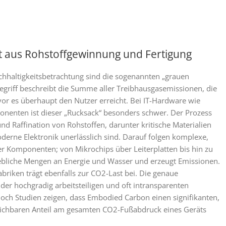
t aus Rohstoffgewinnung und Fertigung
Nachhaltigkeitsbetrachtung sind die sogenannten „grauen
griff beschreibt die Summe aller Treibhausgasemissionen, die
evor es überhaupt den Nutzer erreicht. Bei IT-Hardware wie
enten ist dieser „Rucksack“ besonders schwer. Der Prozess
d Raffination von Rohstoffen, darunter kritische Materialien
moderne Elektronik unerlässlich sind. Darauf folgen komplexe,
ner Komponenten; von Mikrochips über Leiterplatten bis hin zu
hebliche Mengen an Energie und Wasser und erzeugt Emissionen.
briken trägt ebenfalls zur CO2-Last bei. Die genaue
der hochgradig arbeitsteiligen und oft intransparenten
och Studien zeigen, dass Embodied Carbon einen signifikanten,
ichbaren Anteil am gesamten CO2-Fußabdruck eines Geräts