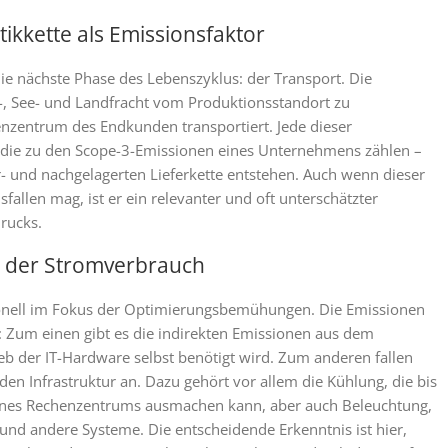
tikkette als Emissionsfaktor
ie nächste Phase des Lebenszyklus: der Transport. Die
t-, See- und Landfracht vom Produktionsstandort zu
enzentrum des Endkunden transportiert. Jede dieser
die zu den Scope-3-Emissionen eines Unternehmens zählen –
or- und nachgelagerten Lieferkette entstehen. Auch wenn dieser
fallen mag, ist er ein relevanter und oft unterschätzter
rucks.
r der Stromverbrauch
tionell im Fokus der Optimierungsbemühungen. Die Emissionen
n: Zum einen gibt es die indirekten Emissionen aus dem
ieb der IT-Hardware selbst benötigt wird. Zum anderen fallen
en Infrastruktur an. Dazu gehört vor allem die Kühlung, die bis
ines Rechenzentrums ausmachen kann, aber auch Beleuchtung,
nd andere Systeme. Die entscheidende Erkenntnis ist hier,