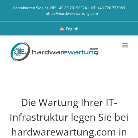
Zum
Kontaktieren Sie uns! DE: +49 89 20190324 | AT: +43 720 775089
Inhalt
|
office@hardwarewartung.com
springen
English
Die Wartung Ihrer IT-
Infrastruktur legen Sie bei
hardwarewartung.com in