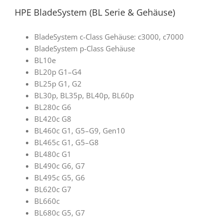
HPE BladeSystem (BL Serie & Gehäuse)
BladeSystem c-Class Gehäuse: c3000, c7000
BladeSystem p-Class Gehäuse
BL10e
BL20p G1–G4
BL25p G1, G2
BL30p, BL35p, BL40p, BL60p
BL280c G6
BL420c G8
BL460c G1, G5–G9, Gen10
BL465c G1, G5–G8
BL480c G1
BL490c G6, G7
BL495c G5, G6
BL620c G7
BL660c
BL680c G5, G7