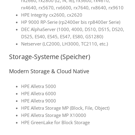
rx2660, rx2800 (i2, i4, i6), rx3600, rx4610,
rx4640, rx5670, rx6600, rx7640, rx8640, rx9610
HPE Integrity cx2600, cx2620
HP 9000 RP-Serie (rp2400er bis rp8400er Serie)
DEC AlphaServer (1000, 4000, DS10, DS15, DS20,
DS25, ES40, ES45, ES47, ES80, GS1280)
Netserver (LC2000, LH3000, TC2110, etc.)
Storage-Systeme (Speicher)
Modern Storage & Cloud Native
HPE Alletra 5000
HPE Alletra 6000
HPE Alletra 9000
HPE Alletra Storage MP (Block, File, Object)
HPE Alletra Storage MP X10000
HPE GreenLake for Block Storage