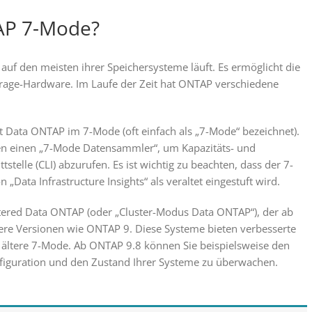
AP 7-Mode?
uf den meisten ihrer Speichersysteme läuft. Es ermöglicht die
rage-Hardware. Im Laufe der Zeit hat ONTAP verschiedene
t Data ONTAP im 7-Mode (oft einfach als „7-Mode“ bezeichnet).
en einen „7-Mode Datensammler“, um Kapazitäts- und
telle (CLI) abzurufen. Es ist wichtig zu beachten, dass der 7-
ata Infrastructure Insights“ als veraltet eingestuft wird.
red Data ONTAP (oder „Cluster-Modus Data ONTAP“), der ab
uere Versionen wie ONTAP 9. Diese Systeme bieten verbesserte
r ältere 7-Mode. Ab ONTAP 9.8 können Sie beispielsweise den
iguration und den Zustand Ihrer Systeme zu überwachen.