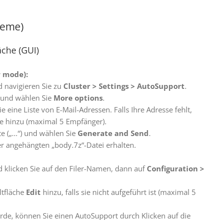
teme)
äche (GUI)
 mode):
 navigieren Sie zu
Cluster
>
Settings
>
AutoSupport
.
) und wählen Sie
More options
.
 eine Liste von E-Mail-Adressen. Falls Ihre Adresse fehlt,
ie hinzu (maximal 5 Empfänger).
kte („…“) und wählen Sie
Generate and Send
.
ner angehängten „body.7z“-Datei erhalten.
 klicken Sie auf den Filer-Namen, dann auf
Configuration
>
ltfläche
Edit
hinzu, falls sie nicht aufgeführt ist (maximal 5
rde, können Sie einen AutoSupport durch Klicken auf die