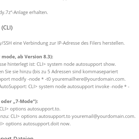
ody.7z“-Anlage erhalten.
 (CLI)
/SSH eine Verbindung zur IP-Adresse des Filers herstellen.
mode, ab Version 8.3):
sse hinterlegt ist: CLI> system node autosupport show.
en Sie sie hinzu (bis zu 5 Adressen sind kommasepariert
upport modify -node * -t0 youremailhere@yourdomain.com.
AutoSupport: CLI> system node autosupport invoke -node * -
 oder „7-Mode“):
CLI> options autosupport.to.
e hinzu: CLI> options autosupport.to youremail@yourdomain.com.
I> options autosupport.doit now.
pport-Dateien