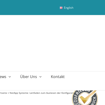
English
ews
Über Uns
Kontakt
rtseite
»
NetApp Systeme: Leitfaden zum Auslesen der Konfiguration