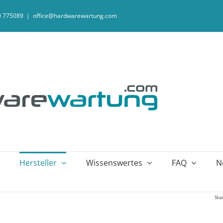
20 775089
|
office@hardwarewartung.com
Hersteller
Wissenswertes
FAQ
N
Sta