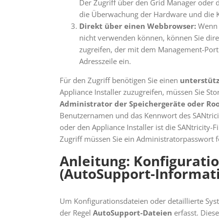
Der Zugriff über den Grid Manager oder d
die Überwachung der Hardware und die Ko
Direkt über einen Webbrowser:
Wenn S
nicht verwenden können, können Sie dir
zugreifen, der mit dem Management-Port d
Adresszeile ein.
Für den Zugriff benötigen Sie einen
unterstüt
Appliance Installer zuzugreifen, müssen Sie St
Administrator der Speichergeräte oder Roo
Benutzernamen und das Kennwort des SANtricit
oder den Appliance Installer ist die SANtricity
Zugriff müssen Sie ein Administratorpasswort f
Anleitung: Konfigurati
(AutoSupport-Informa
Um Konfigurationsdateien oder detaillierte S
der Regel
AutoSupport-Dateien
erfasst. Die