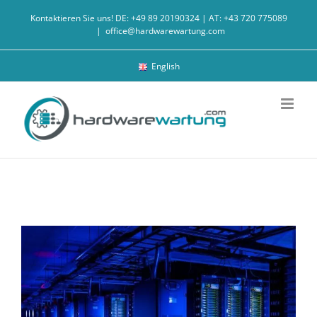
Zum
Kontaktieren Sie uns! DE: +49 89 20190324 | AT: +43 720 775089
Inhalt
|
office@hardwarewartung.com
springen
English