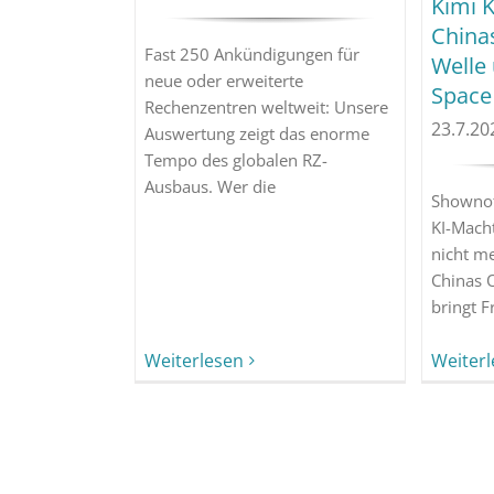
Kimi K
China
Fast 250 Ankündigungen für
Welle 
neue oder erweiterte
Space
Rechenzentren weltweit: Unsere
23.7.20
Auswertung zeigt das enorme
Tempo des globalen RZ-
Ausbaus. Wer die
Shownot
KI-Macht
nicht m
Chinas 
bringt F
Weiterlesen
Weiter