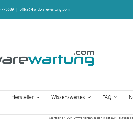
20 775089
|
office@hardwarewartung.com
Hersteller
Wissenswertes
FAQ
N
Startseite
»
USA: Umweltorganisation klagt auf Herausgab