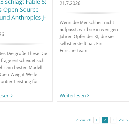
3 schlägt Fable 5:
21.7.2026
s Open-Source-
und Anthropics J-
Wenn die Menschheit nicht
aufpasst, wird sie in wenigen
26
Jahren Opfer der KI, die sie
selbst erstellt hat. Ein
Forscherteam
es Die große These Die
frage entscheidet sich
ehr am besten Modell.
Open-Weight-Welle
rontier-Leistung für
Weiterlesen
lesen
Zurück
Vor
1
2
3