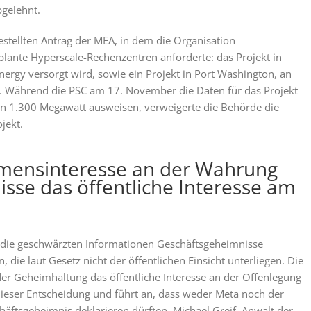
bgelehnt.
stellten Antrag der MEA, in dem die Organisation
eplante Hyperscale-Rechenzentren anforderte: das Projekt in
ergy versorgt wird, sowie ein Projekt in Port Washington, an
d. Während die PSC am 17. November die Daten für das Projekt
von 1.300 Megawatt ausweisen, verweigerte die Behörde die
jekt.
mensinteresse an der Wahrung
sse das öffentliche Interesse am
 die geschwärzten Informationen Geschäftsgeheimnisse
 die laut Gesetz nicht der öffentlichen Einsicht unterliegen. Die
der Geheimhaltung das öffentliche Interesse an der Offenlegung
dieser Entscheidung und führt an, dass weder Meta noch der
häftsgeheimnis deklarieren dürften. Michael Greif, Anwalt der