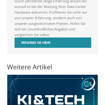
Durch Jahrzehnte lange Erfahrung wissen wir
worauf es bei der Wartung Ihrer Data Center
Hardware ankommt. Profitieren Sie nicht nur
von unserer Erfahrung, sondern auch von
unseren ausgezeichneten Preisen. Holen Sie
sich ein unverbindliches Angebot und
vergleichen Sie selbst.
ERFAHREN SIE MEHR
Weitere Artikel