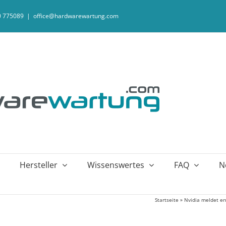
20 775089
|
office@hardwarewartung.com
Hersteller
Wissenswertes
FAQ
N
Startseite
»
Nvidia meldet er