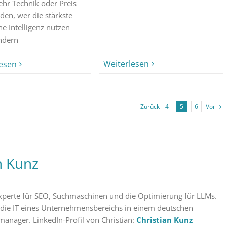
ehr Technik oder Preis
den, wer die stärkste
he Intelligenz nutzen
ondern
Weiterlesen
lesen
Vor
Zurück
4
5
6
n Kunz
 Experte für SEO, Suchmaschinen und die Optimierung für LLMs.
 die IT eines Unternehmensbereichs in einem deutschen
manager. LinkedIn-Profil von Christian:
Christian Kunz