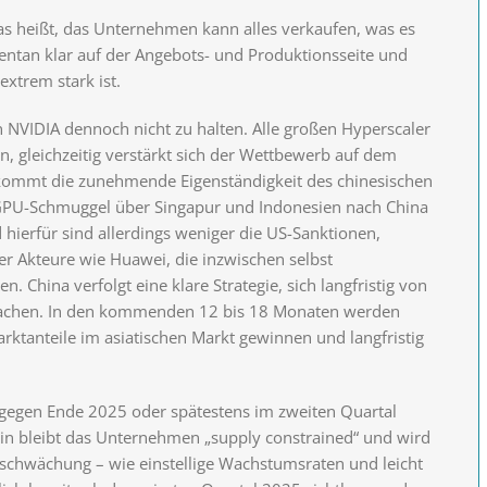
das heißt, das Unternehmen kann alles verkaufen, was es
entan klar auf der Angebots- und Produktionsseite und
extrem stark ist.
on NVIDIA dennoch nicht zu halten. Alle großen Hyperscaler
, gleichzeitig verstärkt sich der Wettbewerb auf dem
 kommt die zunehmende Eigenständigkeit des chinesischen
 GPU-Schmuggel über Singapur und Indonesien nach China
ierfür sind allerdings weniger die US-Sanktionen,
er Akteure wie Huawei, die inzwischen selbst
n. China verfolgt eine klare Strategie, sich langfristig von
machen. In den kommenden 12 bis 18 Monaten werden
ktanteile im asiatischen Markt gewinnen und langfristig
 gegen Ende 2025 oder spätestens im zweiten Quartal
hin bleibt das Unternehmen „supply constrained“ und wird
bschwächung – wie einstellige Wachstumsraten und leicht