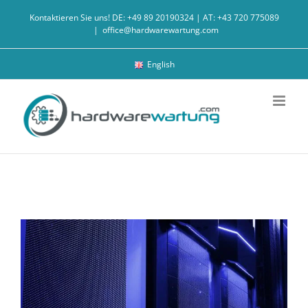
Zum
Kontaktieren Sie uns! DE: +49 89 20190324 | AT: +43 720 775089
Inhalt
|
office@hardwarewartung.com
springen
English