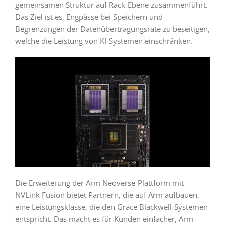
gemeinsamen Struktur auf Rack-Ebene zusammenführt.
Das Ziel ist es, Engpässe bei Speichern und
Begrenzungen der Datenübertragungsrate zu beseitigen,
welche die Leistung von KI-Systemen einschränken.
Die Erweiterung der Arm Neoverse-Plattform mit
NVLink Fusion bietet Partnern, die auf Arm aufbauen,
eine Leistungsklasse, die den Grace Blackwell-Systemen
entspricht. Das macht es für Kunden einfacher, Arm-