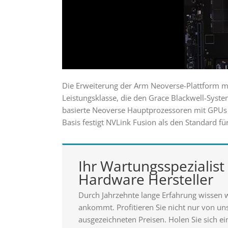
Die Erweiterung der Arm Neoverse-Plattform mi
Leistungsklasse, die den Grace Blackwell-Syste
basierte Neoverse Hauptprozessoren mit GPUs 
Basis festigt NVLink Fusion als den Standard fü
Ihr Wartungsspezialist 
Hardware Hersteller
Durch Jahrzehnte lange Erfahrung wissen 
ankommt. Profitieren Sie nicht nur von u
ausgezeichneten Preisen. Holen Sie sich ei