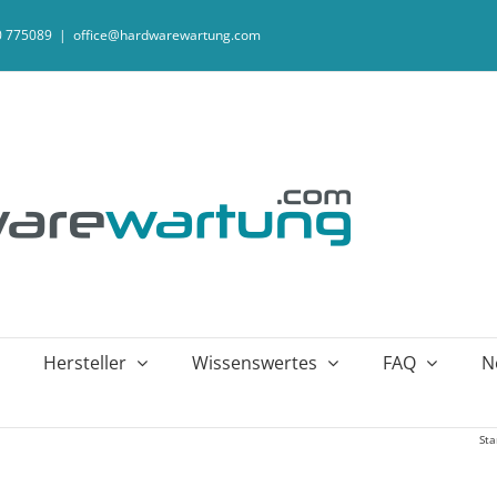
20 775089
|
office@hardwarewartung.com
Hersteller
Wissenswertes
FAQ
N
Sta