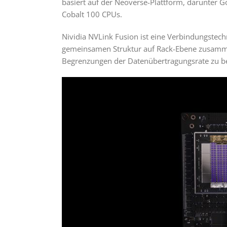
basiert auf der Neoverse-Plattform, darunter 
Cobalt 100 CPUs.
Nividia NVLink Fusion ist eine Verbindungstech
gemeinsamen Struktur auf Rack-Ebene zusammen
Begrenzungen der Datenübertragungsrate zu bes