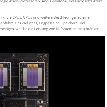
Google Axion-Prozessoren, AWS Graviton4 und Microsofts Azure
nik, die CPUs, GPUs und weitere Beschleuniger zu einer
führt. Das Ziel ist es, Engpässe bei Speichern und
eitigen, welche die Leistung von KI-Systemen einschränken.