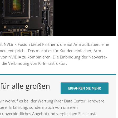
t NVLink Fusion bietet Partnern, die auf Arm aufbauen, eine
men entspricht. Das macht es für Kunden einfacher, Arm-
von NVIDIA zu kombinieren. Die Einbindung der Neoverse-
r die Verbindung von KI-Infrastruktur.
für alle großen
ERFAHREN SIE MEHR
wir worauf es bei der Wartung Ihrer Data Center Hardware
nserer Erfahrung, sondern auch von unseren
n unverbindliches Angebot und vergleichen Sie selbst.