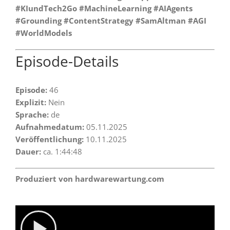
#KIundTech2Go #MachineLearning #AIAgents
#Grounding #ContentStrategy #SamAltman #AGI
#WorldModels
Episode-Details
Episode:
46
Explizit:
Nein
Sprache:
de
Aufnahmedatum:
05.11.2025
Veröffentlichung:
10.11.2025
Dauer:
ca. 1:44:48
Produziert von hardwarewartung.com