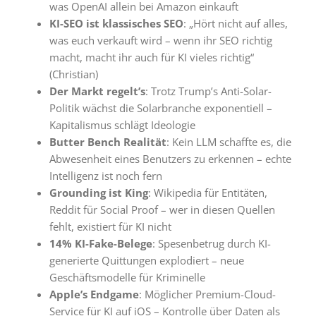
was OpenAI allein bei Amazon einkauft
KI-SEO ist klassisches SEO
: „Hört nicht auf alles,
was euch verkauft wird – wenn ihr SEO richtig
macht, macht ihr auch für KI vieles richtig“
(Christian)
Der Markt regelt’s
: Trotz Trump’s Anti-Solar-
Politik wächst die Solarbranche exponentiell –
Kapitalismus schlägt Ideologie
Butter Bench Realität
: Kein LLM schaffte es, die
Abwesenheit eines Benutzers zu erkennen – echte
Intelligenz ist noch fern
Grounding ist King
: Wikipedia für Entitäten,
Reddit für Social Proof – wer in diesen Quellen
fehlt, existiert für KI nicht
14% KI-Fake-Belege
: Spesenbetrug durch KI-
generierte Quittungen explodiert – neue
Geschäftsmodelle für Kriminelle
Apple’s Endgame
: Möglicher Premium-Cloud-
Service für KI auf iOS – Kontrolle über Daten als