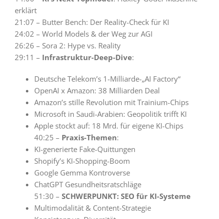
erklärt
21:07 – Butter Bench: Der Reality-Check für KI
24:02 – World Models & der Weg zur AGI
26:26 – Sora 2: Hype vs. Reality
29:11 –
Infrastruktur-Deep-Dive
:
Deutsche Telekom’s 1-Milliarde-„AI Factory“
OpenAI x Amazon: 38 Milliarden Deal
Amazon’s stille Revolution mit Trainium-Chips
Microsoft in Saudi-Arabien: Geopolitik trifft KI
Apple stockt auf: 18 Mrd. für eigene KI-Chips
40:25 –
Praxis-Themen
:
KI-generierte Fake-Quittungen
Shopify’s KI-Shopping-Boom
Google Gemma Kontroverse
ChatGPT Gesundheitsratschläge
51:30 –
SCHWERPUNKT: SEO für KI-Systeme
Multimodalität & Content-Strategie