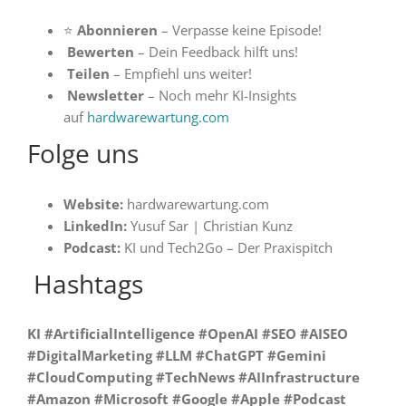
⭐
Abonnieren
– Verpasse keine Episode!
Bewerten
– Dein Feedback hilft uns!
Teilen
– Empfiehl uns weiter!
Newsletter
– Noch mehr KI-Insights
auf
hardwarewartung.com
Folge uns
Website:
hardwarewartung.com
LinkedIn:
Yusuf Sar | Christian Kunz
Podcast:
KI und Tech2Go – Der Praxispitch
️ Hashtags
KI #ArtificialIntelligence #OpenAI #SEO #AISEO
#DigitalMarketing #LLM #ChatGPT #Gemini
#CloudComputing #TechNews #AIInfrastructure
#Amazon #Microsoft #Google #Apple #Podcast