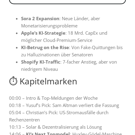
Sora 2 Expansion
: Neue Länder, aber
Monetarisierungsprobleme
Apple’s KI-Strategie
: 18 Mrd. CapEx und
möglicher Cloud-Premium-Service
KI-Betrug on the Rise
: Von Fake-Quittungen bis
zu Halluzinationen über Senatoren
Shopify KI-Traffic
: 7-facher Anstieg, aber von
niedrigem Niveau
⏱️ Kapitelmarken
00:00 – Intro & Top-Meldungen der Woche
00:18 – Yusuf’s Pick: Sam Altman verliert die Fassung
05:04 – Christian’s Pick: US-Stromausfälle durch
Rechenzentren
10:13 – Solar & Dezentralisierung als Lösung
14:06 –
KI’s Next Topmodel
: Huxley-Gödel-Maschine