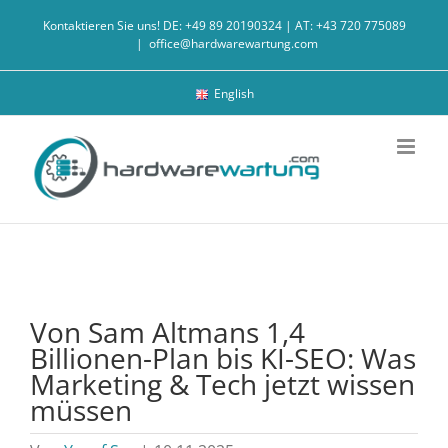
Zum
Kontaktieren Sie uns! DE: +49 89 20190324 | AT: +43 720 775089
Inhalt
|
office@hardwarewartung.com
springen
English
Von Sam Altmans 1,4
Billionen-Plan bis KI-SEO: Was
Marketing & Tech jetzt wissen
müssen