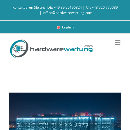
Zum
Kontaktieren Sie uns! DE: +49 89 20190324 | AT: +43 720 775089
Inhalt
|
office@hardwarewartung.com
springen
English