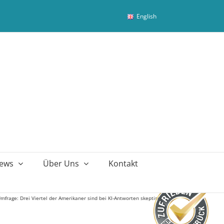
English
ews
Über Uns
Kontakt
mfrage: Drei Viertel der Amerikaner sind bei KI-Antworten skeptisch