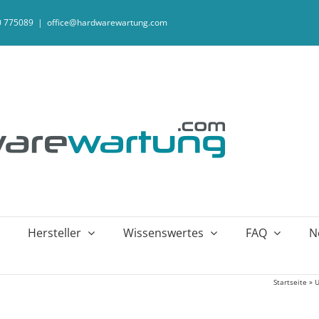
20 775089
|
office@hardwarewartung.com
Hersteller
Wissenswertes
FAQ
N
Startseite
»
U