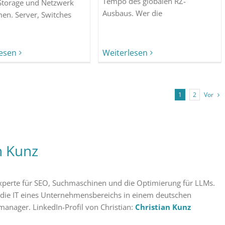
Tempo des globalen RZ-
 Storage und Netzwerk
Ausbaus. Wer die
n. Server, Switches
lesen
Weiterlesen
Vor
1
2
n Kunz
 Experte für SEO, Suchmaschinen und die Optimierung für LLMs.
 die IT eines Unternehmensbereichs in einem deutschen
manager. LinkedIn-Profil von Christian:
Christian Kunz