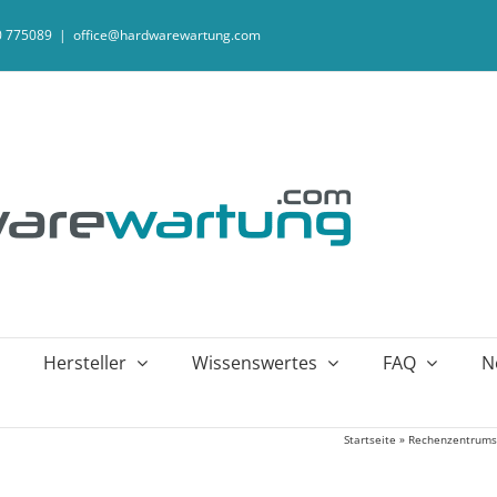
20 775089
|
office@hardwarewartung.com
Hersteller
Wissenswertes
FAQ
N
Startseite
»
Rechenzentrums 