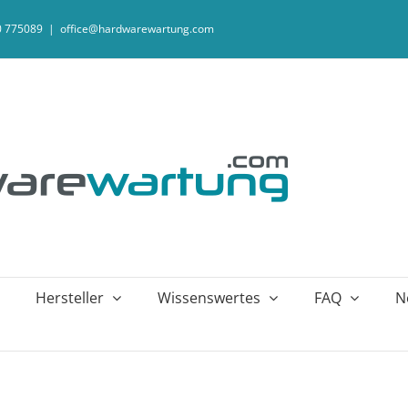
20 775089
|
office@hardwarewartung.com
Hersteller
Wissenswertes
FAQ
N