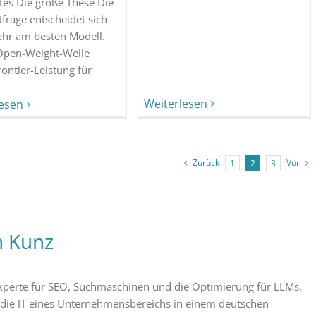
es Die große These Die
frage entscheidet sich
ehr am besten Modell.
Open-Weight-Welle
rontier-Leistung für
Weiterlesen
lesen
Zurück
Vor
1
2
3
n Kunz
 Experte für SEO, Suchmaschinen und die Optimierung für LLMs.
 die IT eines Unternehmensbereichs in einem deutschen