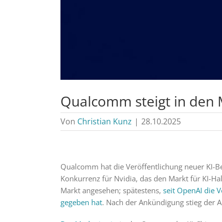
Qualcomm steigt in den M
Von
Christian Kunz
|
28.10.2025
Qualcomm hat die Veröffentlichung neuer KI-Be
Konkurrenz für Nvidia, das den Markt für KI-Ha
Markt angesehen; spätestens,
seit OpenAI die
gegeben hat
. Nach der Ankündigung stieg der 