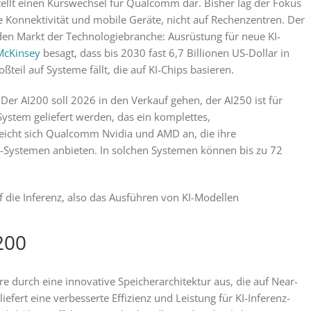
tellt einen Kurswechsel für Qualcomm dar. Bisher lag der Fokus
 Konnektivität und mobile Geräte, nicht auf Rechenzentren. Der
nden Markt der Technologiebranche: Ausrüstung für neue KI-
McKinsey
besagt, dass bis 2030 fast 6,7 Billionen US-Dollar in
teil auf Systeme fällt, die auf KI-Chips basieren.
er AI200 soll 2026 in den Verkauf gehen, der AI250 ist für
ystem geliefert werden, das ein komplettes,
 gleicht sich Qualcomm Nvidia und AMD an, die ihre
ck-Systemen anbieten. In solchen Systemen können bis zu 72
f die Inferenz, also das Ausführen von KI-Modellen
200
 durch eine innovative Speicherarchitektur aus, die auf Near-
fert eine verbesserte Effizienz und Leistung für KI-Inferenz-