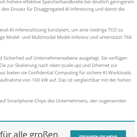
ch höhere effektive Speicherbandbreite bei deutlich geringerem
den Einsatz für Disaggregated AI Inferencing und damit die
vel-KI-Inferenzlösung konzipiert, um eine niedrige TCO zu
uage Model- und Multimodal Model-Inferenz und unterstützt 768
nd Sicherheit auf Unternehmensebene ausgelegt. Sie verfügen
CIe zur Skalierung nach oben (scale up) und Ethernet zur
aus bieten sie Confidential Computing für sichere KI-Workloads.
saufnahme von 160 kW auf. Das ist vergleichbar mit der hohen
n auf Smartphone-Chips des Unternehmens, den sogenannten
für alle großen