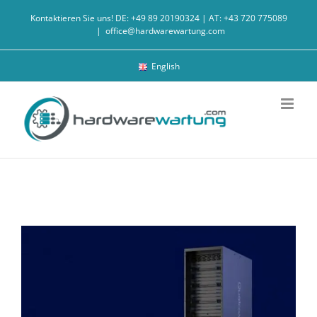
Zum
Kontaktieren Sie uns! DE: +49 89 20190324 | AT: +43 720 775089
Inhalt
|
office@hardwarewartung.com
springen
English