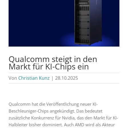
Qualcomm steigt in den
Markt für KI-Chips ein
Von
Christian Kunz
|
28.10.2025
Qualcomm hat die Veröffentlichung neuer KI-
Beschleuniger-Chips angekündigt. Das bedeutet
zusätzliche Konkurrenz für Nvidia, das den Markt für KI-
Halbleiter bisher dominiert. Auch AMD wird als Akteur