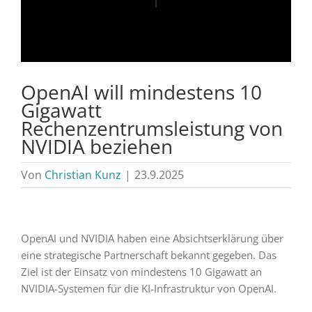
OpenAI will mindestens 10
Gigawatt
Rechenzentrumsleistung von
NVIDIA beziehen
Von
Christian Kunz
|
23.9.2025
OpenAI und NVIDIA haben eine Absichtserklärung über
eine strategische Partnerschaft bekannt gegeben. Das
Ziel ist der Einsatz von mindestens 10 Gigawatt an
NVIDIA-Systemen für die KI-Infrastruktur von OpenAI.