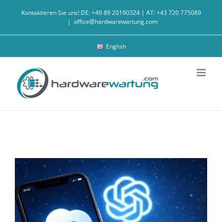
Zum
Kontaktieren Sie uns! DE: +49 89 20190324 | AT: +43 720 775089
Inhalt
|
office@hardwarewartung.com
springen
English