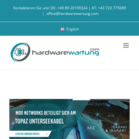
Zum
Kontaktieren Sie uns! DE: +49 89 20190324 | AT: +43 720 775089
Inhalt
|
office@hardwarewartung.com
springen
English