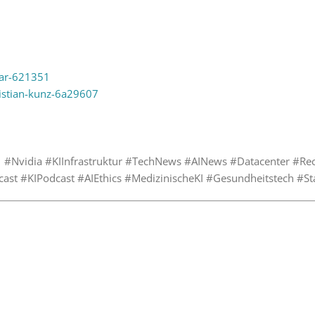
sar-621351
ristian-kunz-6a29607
ic #Nvidia #KIInfrastruktur #TechNews #AINews #Datacenter #
cast #KIPodcast #AIEthics #MedizinischeKI #Gesundheitstech #