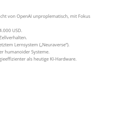
Sicht von OpenAI unproplematisch, mit Fokus
 4.000 USD.
Zellverhalten.
etztem Lernsystem („Neuraverse“).
ger humanoider Systeme.
eeffizienter als heutige KI-Hardware.