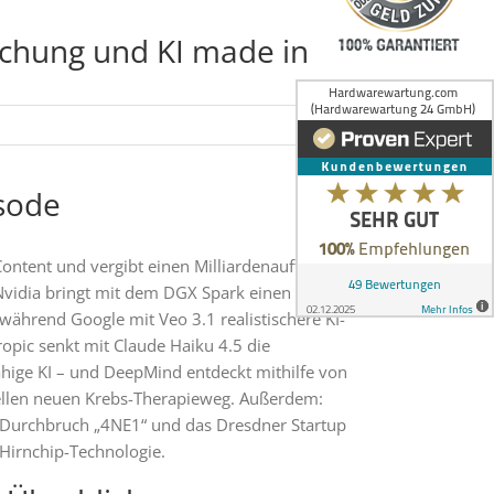
rschung und KI made in
isode
Content und vergibt einen Milliardenauftrag an
vidia bringt mit dem DGX Spark einen Mini-
während Google mit Veo 3.1 realistischere KI-
ropic senkt mit Claude Haiku 4.5 die
fähige KI – und DeepMind entdeckt mithilfe von
ellen neuen Krebs-Therapieweg. Außerdem:
Durchbruch „4NE1“ und das Dresdner Startup
Hirnchip-Technologie.