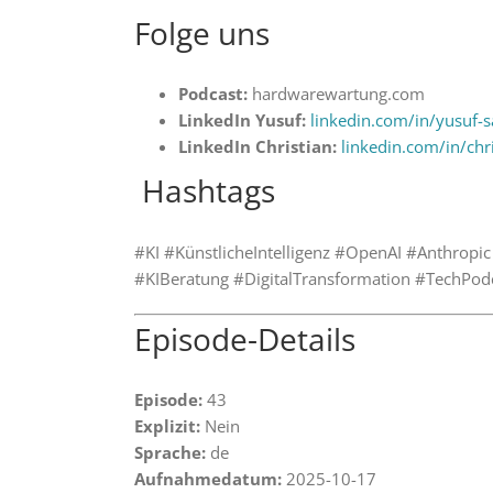
Folge uns
Podcast:
hardwarewartung.com
LinkedIn Yusuf:
linkedin.com/in/yusuf-
LinkedIn Christian:
linkedin.com/in/ch
️ Hashtags
#KI #KünstlicheIntelligenz #OpenAI #Anthrop
#KIBeratung #DigitalTransformation #TechPod
Episode-Details
Episode:
43
Explizit:
Nein
Sprache:
de
Aufnahmedatum:
2025-10-17