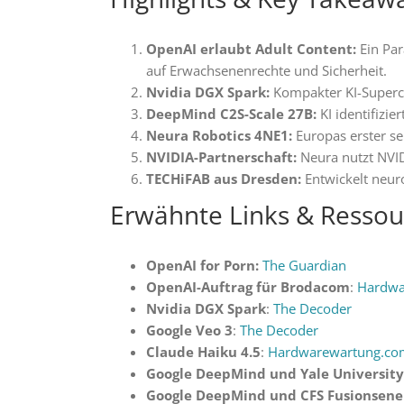
OpenAI erlaubt Adult Content:
Ein Par
auf Erwachsenenrechte und Sicherheit.
Nvidia DGX Spark:
Kompakter KI-Superco
DeepMind C2S-Scale 27B:
KI identifizie
Neura Robotics 4NE1:
Europas erster se
NVIDIA-Partnerschaft:
Neura nutzt NVID
TECHiFAB aus Dresden:
Entwickelt neur
Erwähnte Links & Resso
OpenAI for Porn:
The Guardian
OpenAI-Auftrag für Brodacom
:
Hardwa
Nvidia DGX Spark
:
The Decoder
Google Veo 3
:
The Decoder
Claude Haiku 4.5
:
Hardwarewartung.co
Google DeepMind und Yale University
Google DeepMind und CFS Fusionsene