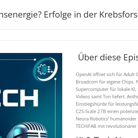
onsenergie? Erfolge in der Krebsfo
️ Über diese Ep
OpenAI öffnet sich für Adult 
Broadcom für eigene Chips. N
Supercomputer für lokale KI, 
Videos samt Ton liefert. Anth
Einstiegshürde für leistungs
C2S-Scale 27B einen potenzi
Neura Robotics’ humanoider 
TECHiFAB mit revolutionärer 