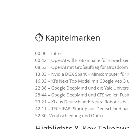
⏱️ Kapitelmarken
00:00 – Intro
00:42 – OpenAI will Erotikinhalte für Erwachse
08:53 – OpenAI mit Großauftrag für Broadcom
13:03 – Nvidia DGX SparK – Minicomputer für K
16:03 – KI’s Next Top Model mit G0ogle Veo 3 
22:38 – Google DeepMind und die Yale Universi
28:44 – Google DeepMind und CFS wollen Fusio
33:21 – KI aus Deutschland: Neura Robotics b
42:11 – TECHiFAB: Startup aus Deutschland ba
52:30 -Verabschiedung und Outro
Highlights & Key Takeaw