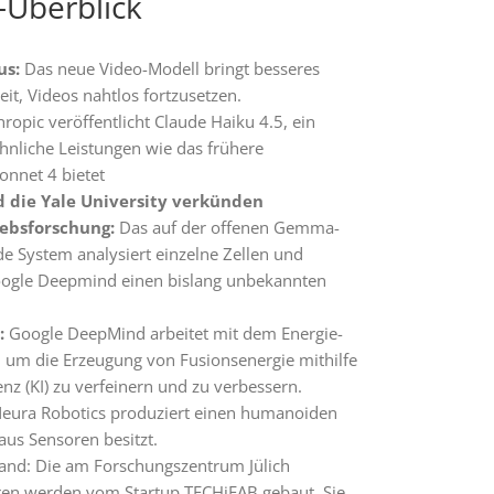
-Überblick
us:
Das neue Video-Modell bringt besseres
it, Videos nahtlos fortzusetzen.
ropic veröffentlicht Claude Haiku 4.5, ein
ähnliche Leistungen wie das frühere
onnet 4 bietet
 die Yale University verkünden
rebsforschung:
Das auf der offenen Gemma-
de System analysiert einzelne Zellen und
Google Deepmind einen bislang unbekannten
:
Google DeepMind arbeitet mit dem Energie-
um die Erzeugung von Fusionsenergie mithilfe
enz (KI) zu verfeinern und zu verbessern.
Neura Robotics produziert einen humanoiden
aus Sensoren besitzt.
and: Die am Forschungszentrum Jülich
ren werden vom Startup TECHiFAB gebaut. Sie