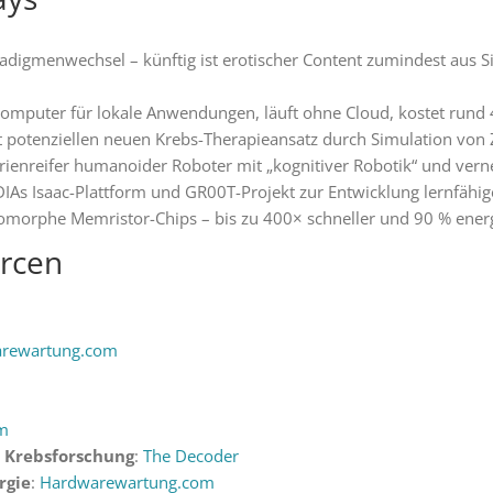
adigmenwechsel – künftig ist erotischer Content zumindest aus 
mputer für lokale Anwendungen, läuft ohne Cloud, kostet rund
rt potenziellen neuen Krebs-Therapieansatz durch Simulation von 
rienreifer humanoider Roboter mit „kognitiver Robotik“ und vern
IAs Isaac-Plattform und GR00T-Projekt zur Entwicklung lernfähi
omorphe Memristor-Chips – bis zu 400× schneller und 90 % energi
urcen
rewartung.com
m
 Krebsforschung
:
The Decoder
rgie
:
Hardwarewartung.com