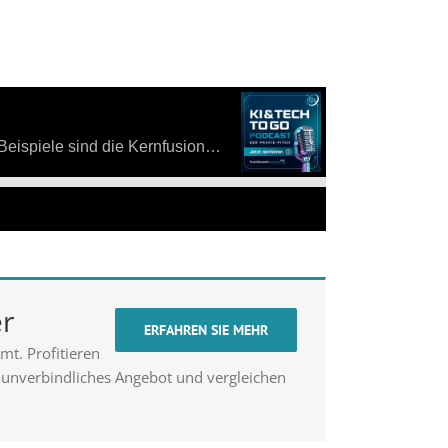
er
ERFAHREN SIE MEHR
t. Profitieren
n unverbindliches Angebot und vergleichen