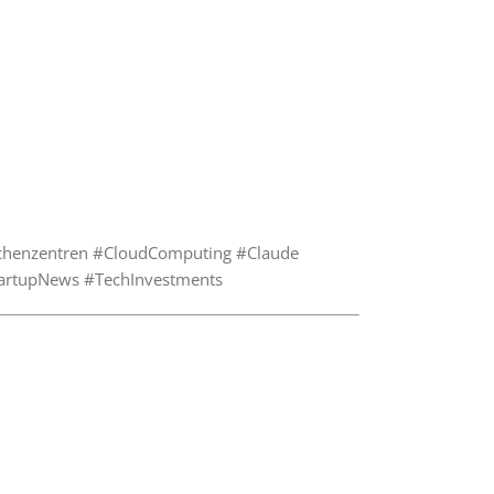
Rechenzentren #CloudComputing #Claude
StartupNews #TechInvestments