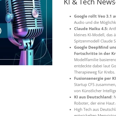
KI & Tech News
Google rollt Veo 3.1 a
Audio und die Möglichke
Claude Haiku 4.5:
Anth
kleines KI-Modell, das 
Spitzenmodell Claude S
Google DeepMind und
Fortschritte in der K
Modellfamilie basieren
entdeckte dabei laut 
Therapieweg für Krebs.
Fusionsenergie per KI
Startup CFS zusammen, 
von Künstlicher Intellig
KI aus Deutschland
: 
Roboter, der eine Haut 
High Tech aus Deutschl
entwickelten Memristo