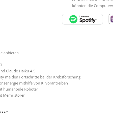
könnten die Computerwe
ne anbieten
I
und Claude Haiku 4.5
ty melden Fortschritte bei der Krebsforschung
nsenergie mithilfe von KI vorantreiben
aut humanoide Roboter
ut Memristoren
ays