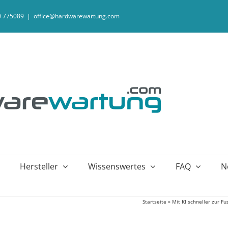
20 775089
|
office@hardwarewartung.com
Hersteller
Wissenswertes
FAQ
N
Startseite
»
Mit KI schneller zur F