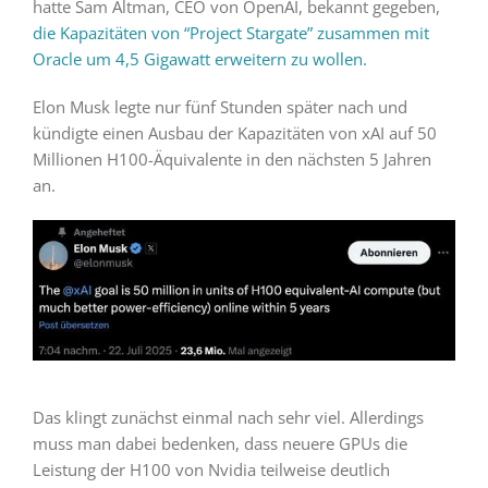
hatte Sam Altman, CEO von OpenAI, bekannt gegeben,
die Kapazitäten von “Project Stargate” zusammen mit
Oracle um 4,5 Gigawatt erweitern zu wollen.
Elon Musk legte nur fünf Stunden später nach und
kündigte einen Ausbau der Kapazitäten von xAI auf 50
Millionen H100-Äquivalente in den nächsten 5 Jahren
an.
Das klingt zunächst einmal nach sehr viel. Allerdings
muss man dabei bedenken, dass neuere GPUs die
Leistung der H100 von Nvidia teilweise deutlich