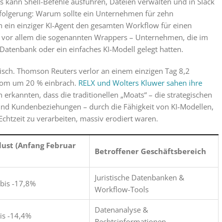
kann Shell-Befehle ausführen, Dateien verwalten und in Slack
folgerung: Warum sollte ein Unternehmen für zehn
n ein einziger KI-Agent den gesamten Workflow für einen
af vor allem die sogenannten Wrappers – Unternehmen, die im
Datenbank oder ein einfaches KI-Modell gelegt hatten.
sch. Thomson Reuters verlor an einem einzigen Tag 8,2
Zoom um 20 % einbrach.
RELX und Wolters Kluwer sahen ihre
n erkannten, dass die traditionellen „Moats“ – die strategischen
und Kundenbeziehungen – durch die Fähigkeit von KI-Modellen,
chtzeit zu verarbeiten, massiv erodiert waren.
lust (Anfang Februar
Betroffener Geschäftsbereich
Juristische Datenbanken &
bis -17,8%
Workflow-Tools
Datenanalyse &
is -14,4%
Rechtsinformationen