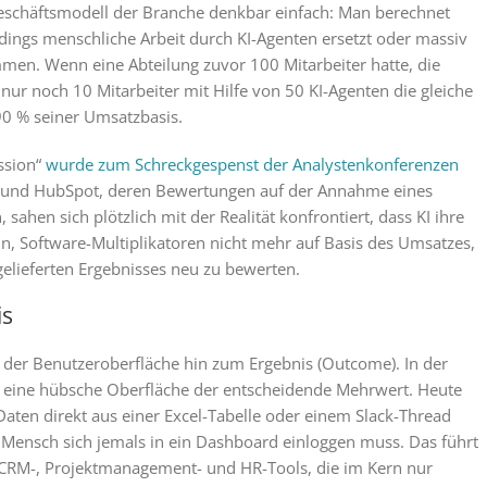
geschäftsmodell der Branche denkbar einfach: Man berechnet
ings menschliche Arbeit durch KI-Agenten ersetzt oder massiv
ammen. Wenn eine Abteilung zuvor 100 Mitarbeiter hatte, die
nur noch 10 Mitarbeiter mit Hilfe von 50 KI-Agenten die gleiche
 90 % seiner Umsatzbasis.
sion“
wurde zum Schreckgespenst der Analystenkonferenzen
e und HubSpot, deren Bewertungen auf der Annahme eines
ahen sich plötzlich mit der Realität konfrontiert, dass KI ihre
, Software-Multiplikatoren nicht mehr auf Basis des Umsatzes,
gelieferten Ergebnisses neu zu bewerten.
is
 der Benutzeroberfläche hin zum Ergebnis (Outcome). In der
n eine hübsche Oberfläche der entscheidende Mehrwert. Heute
n Daten direkt aus einer Excel-Tabelle oder einem Slack-Thread
n Mensch sich jemals in ein Dashboard einloggen muss. Das führt
 CRM-, Projektmanagement- und HR-Tools, die im Kern nur