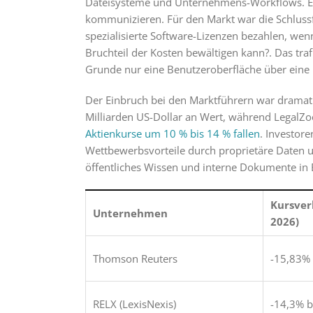
Dateisysteme und Unternehmens-Workflows. Es 
kommunizieren. Für den Markt war die Schluss
spezialisierte Software-Lizenzen bezahlen, wen
Bruchteil der Kosten bewältigen kann?. Das tr
Grunde nur eine Benutzeroberfläche über eine 
Der Einbruch bei den Marktführern war dramati
Milliarden US-Dollar an Wert, während Legal
Aktienkurse um 10 % bis 14 % fallen
. Investore
Wettbewerbsvorteile durch proprietäre Daten 
öffentliches Wissen und interne Dokumente in E
Kursver
Unternehmen
2026)
Thomson Reuters
-15,83% 
RELX (LexisNexis)
-14,3% b