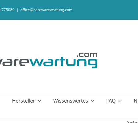
20 775089
|
office@hardwarewartung.com
Hersteller
Wissenswertes
FAQ
N
Startse