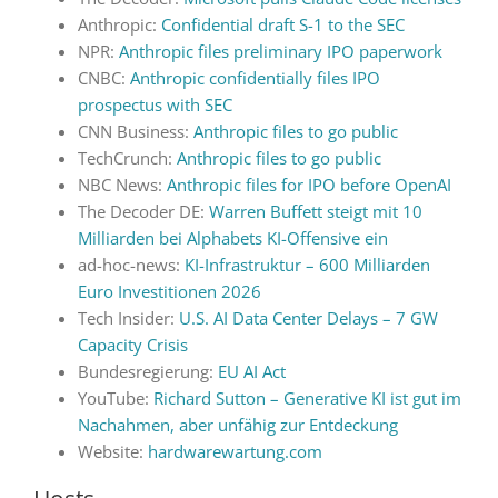
Anthropic:
Confidential draft S-1 to the SEC
NPR:
Anthropic files preliminary IPO paperwork
CNBC:
Anthropic confidentially files IPO
prospectus with SEC
CNN Business:
Anthropic files to go public
TechCrunch:
Anthropic files to go public
NBC News:
Anthropic files for IPO before OpenAI
The Decoder DE:
Warren Buffett steigt mit 10
Milliarden bei Alphabets KI-Offensive ein
ad-hoc-news:
KI-Infrastruktur – 600 Milliarden
Euro Investitionen 2026
Tech Insider:
U.S. AI Data Center Delays – 7 GW
Capacity Crisis
Bundesregierung:
EU AI Act
YouTube:
Richard Sutton – Generative KI ist gut im
Nachahmen, aber unfähig zur Entdeckung
Website:
hardwarewartung.com