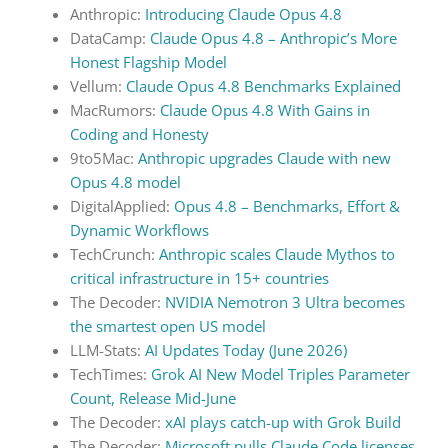
Anthropic:
Introducing Claude Opus 4.8
DataCamp:
Claude Opus 4.8 – Anthropic’s More
Honest Flagship Model
Vellum:
Claude Opus 4.8 Benchmarks Explained
MacRumors:
Claude Opus 4.8 With Gains in
Coding and Honesty
9to5Mac:
Anthropic upgrades Claude with new
Opus 4.8 model
DigitalApplied:
Opus 4.8 – Benchmarks, Effort &
Dynamic Workflows
TechCrunch:
Anthropic scales Claude Mythos to
critical infrastructure in 15+ countries
The Decoder:
NVIDIA Nemotron 3 Ultra becomes
the smartest open US model
LLM-Stats:
AI Updates Today (June 2026)
TechTimes:
Grok AI New Model Triples Parameter
Count, Release Mid-June
The Decoder:
xAI plays catch-up with Grok Build
The Decoder:
Microsoft pulls Claude Code licenses