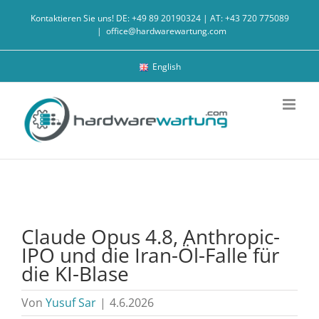
Zum
Kontaktieren Sie uns! DE: +49 89 20190324 | AT: +43 720 775089
Inhalt
|
office@hardwarewartung.com
springen
English
Claude Opus 4.8, Anthropic-
IPO und die Iran-Öl-Falle für
die KI-Blase
Von
Yusuf Sar
|
4.6.2026