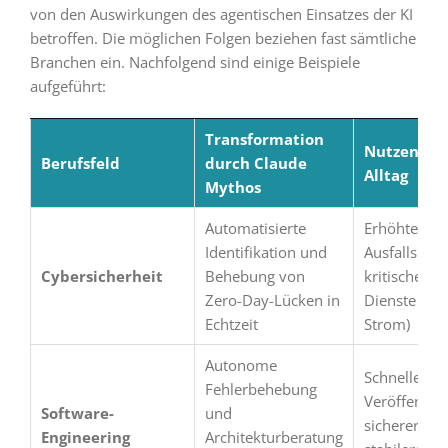
von den Auswirkungen des agentischen Einsatzes der KI
betroffen. Die möglichen Folgen beziehen fast sämtliche
Branchen ein. Nachfolgend sind einige Beispiele
aufgeführt:
Transformation
Nutzen im
Berufsfeld
durch Claude
Alltag
Mythos
Automatisierte
Erhöhte
Identifikation und
Ausfallsiche
Cybersicherheit
Behebung von
kritischer
Zero-Day-Lücken in
Dienste (Ba
Echtzeit
Strom)
Autonome
Schnellere
Fehlerbehebung
Veröffentli
Software-
und
sicherer un
Engineering
Architekturberatung