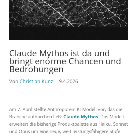
Claude Mythos ist da und
bringt enorme Chancen und
Bedrohungen
Von
Christian Kunz
|
9.4.2026
Am 7. April stellte Anthropic ein KI-Modell vor, das die
Branche aufhorchen ließ:
Claude Mythos
. Das Modell
erweitert die bisherige Produktpalette aus Haiku, Sonnet
und Opus um eine neue, weit leistungsfähigere Stufe