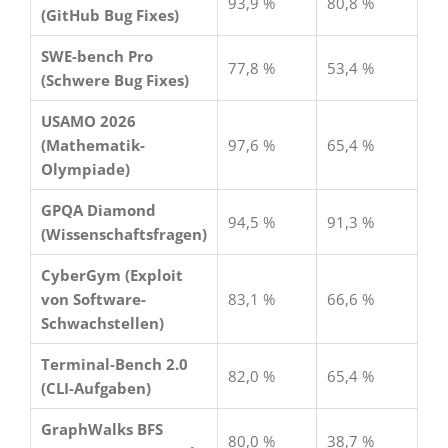
93,9 %
80,8 %
(GitHub Bug Fixes)
SWE-bench Pro
77,8 %
53,4 %
(Schwere Bug Fixes)
USAMO 2026
(Mathematik-
97,6 %
65,4 %
Olympiade)
GPQA Diamond
94,5 %
91,3 %
(Wissenschaftsfragen)
CyberGym (Exploit
von Software-
83,1 %
66,6 %
Schwachstellen)
Terminal-Bench 2.0
82,0 %
65,4 %
(CLI-Aufgaben)
GraphWalks BFS
80,0 %
38,7 %