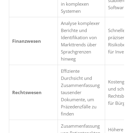
stabilerer
in komplexen
Software
Systemen
Analyse komplexer
Berichte und
Schnellere 
Identifikation von
präzisere
Finanzwesen
Markttrends über
Risikobewe
Sprachgrenzen
für Investit
hinweg
Effiziente
Durchsicht und
Kostengünst
Zusammenfassung
und schnell
Rechtswesen
tausender
Rechtsbera
Dokumente, um
für Bürger
Präzedenzfälle zu
finden
Zusammenfassung
Höhere