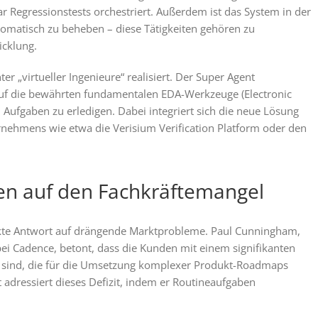
ar Regressionstests orchestriert. Außerdem ist das System in der
tomatisch zu beheben – diese Tätigkeiten gehören zu
icklung.
r „virtueller Ingenieure“ realisiert. Der Super Agent
 auf die bewährten fundamentalen EDA-Werkzeuge (Electronic
Aufgaben zu erledigen. Dabei integriert sich die neue Lösung
rnehmens wie etwa die Verisium Verification Platform oder den
en auf den Fachkräftemangel
rekte Antwort auf drängende Marktprobleme. Paul Cunningham,
ei Cadence, betont, dass die Kunden mit einem signifikanten
t sind, die für die Umsetzung komplexer Produkt-Roadmaps
adressiert dieses Defizit, indem er Routineaufgaben