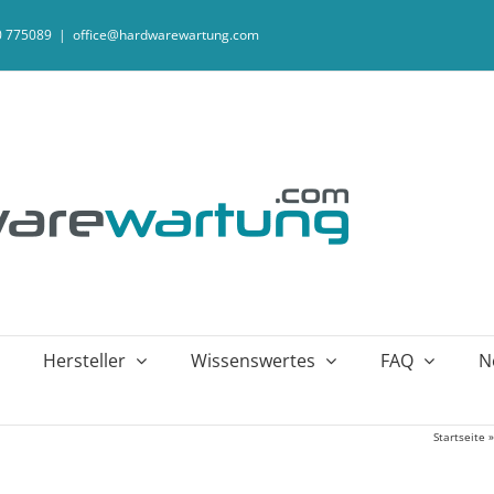
20 775089
|
office@hardwarewartung.com
Hersteller
Wissenswertes
FAQ
N
Startseite