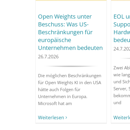
Open Weights unter
EOL u
Beschuss: Was US-
Suppor
Beschränkungen für
Hardw
europäische
bedeu
Unternehmen bedeuten
24.7.20
26.7.2026
Zwei Ab
wie lang
Die möglichen Beschränkungen
und Sich
für Open Weights KI in den USA
Server,
hätte auch Folgen für
bekomme
Unternehmen in Europa.
und
Microsoft hat am
Weiter
Weiterlesen