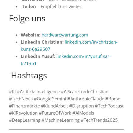
Teilen
– Empfiehl uns weiter!
Folge uns
Website:
hardwarewartung.com
LinkedIn Christian:
linkedin.com/in/christian-
kunz-6a29607
LinkedIn Yusuf:
linkedin.com/in/yusuf-sar-
621351
️ Hashtags
#KI #ArtificialIntelligence #AIScareTradeChristian
#TechNews #GoogleGemini #AnthropicClaude #Börse
#Finanzmärkte #KIundArbeit #Disruption #TechPodcast
#KIRevolution #FutureOfWork #AIModels
#DeepLearning #MachineLearning #TechTrends2025