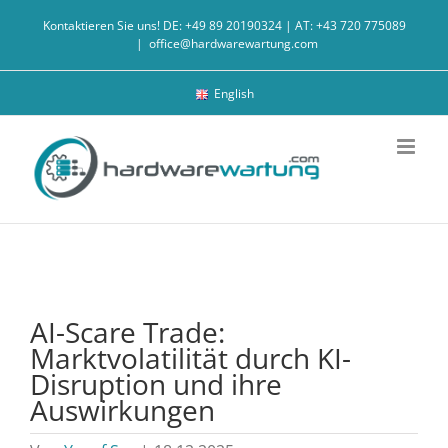
Zum
Kontaktieren Sie uns! DE: +49 89 20190324 | AT: +43 720 775089
Inhalt
|
office@hardwarewartung.com
springen
English
AI-Scare Trade:
Marktvolatilität durch KI-
Disruption und ihre
Auswirkungen