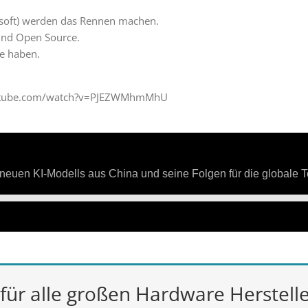
soft) werden das Rennen machen.
nd Open Source.
e haben.
youtube.com/watch?v=PJEZWMhmMhU
 für alle großen Hardware Herstell