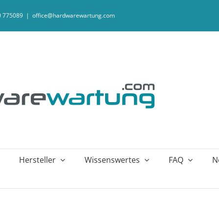
20 775089
|
office@hardwarewartung.com
Hersteller
Wissenswertes
FAQ
N