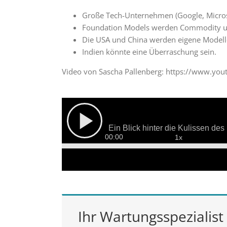
Große Tech-Unternehmen (Google, Micro
Foundation Models werden Commodity u
Die USA und China werden eigene Modell
Indien könnte eine Überraschung sein.
Video von Sascha Pallenberg: https://www.
Ihr Wartungsspezialist