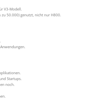
ür V3-Modell.
zu 50.000) genutzt, nicht nur H800.
.
KI-Anwendungen.
plikationen.
und Startups.
len noch.
hen.