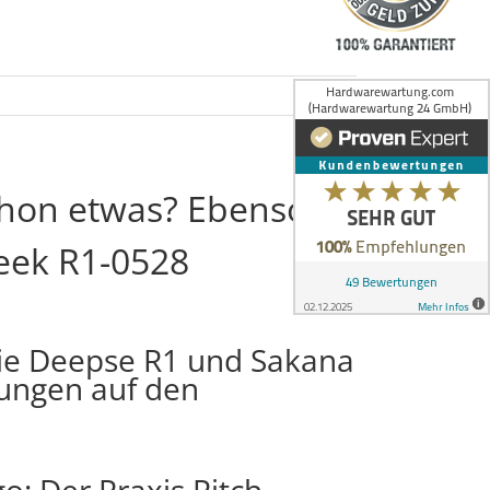
chon etwas? Ebenso
eek R1-0528
ie Deepse R1 und Sakana
kungen auf den
o: Der Praxis Pitch –