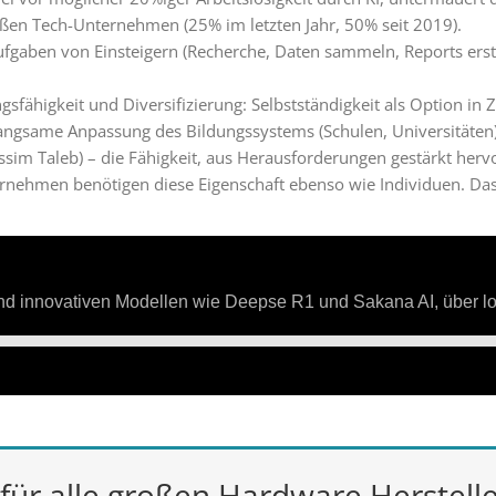
oßen Tech-Unternehmen (25% im letzten Jahr, 50% seit 2019).
gaben von Einsteigern (Recherche, Daten sammeln, Reports erstel
sfähigkeit und Diversifizierung: Selbstständigkeit als Option in Z
angsame Anpassung des Bildungssystems (Schulen, Universitäten
assim Taleb) – die Fähigkeit, aus Herausforderungen gestärkt her
ernehmen benötigen diese Eigenschaft ebenso wie Individuen. Da
 für alle großen Hardware Herstell