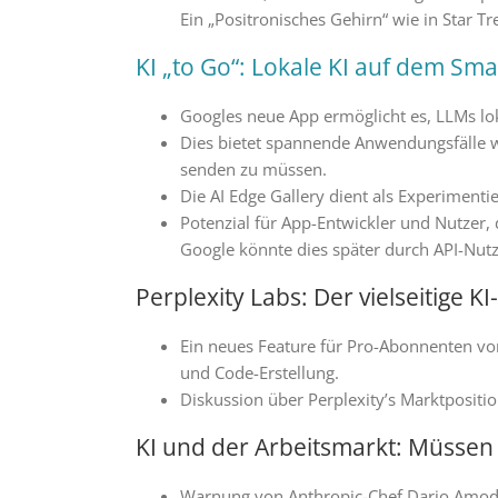
Ein „Positronisches Gehirn“ wie in Star Tr
KI „to Go“: Lokale KI auf dem Sm
Googles neue App ermöglicht es, LLMs lo
Dies bietet spannende Anwendungsfälle 
senden zu müssen.
Die AI Edge Gallery dient als Experimenti
Potenzial für App-Entwickler und Nutzer,
Google könnte dies später durch API-Nut
Perplexity Labs: Der vielseitige KI
Ein neues Feature für Pro-Abonnenten vo
und Code-Erstellung.
Diskussion über Perplexity’s Marktposit
KI und der Arbeitsmarkt: Müssen
Warnung von Anthropic-Chef Dario Amodei 