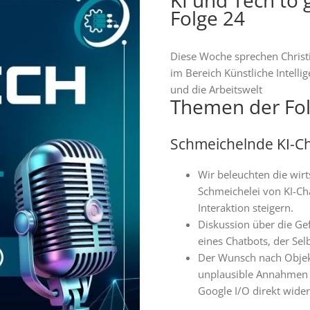
Folge 24
Diese Woche sprechen Christ
im Bereich Künstliche Intell
und die Arbeitswelt
Themen der Fol
Schmeichelnde KI-Ch
Wir beleuchten die wir
Schmeichelei von KI-Ch
Interaktion steigern.
Diskussion über die Gef
eines Chatbots, der Sel
Der Wunsch nach Objekt
unplausible Annahmen z
Google I/O direkt wide