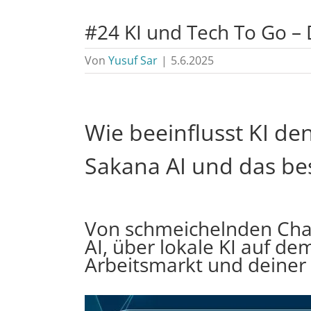
#24 KI und Tech To Go – 
Von
Yusuf Sar
|
5.6.2025
Wie beeinflusst KI d
Sakana AI und das b
Von schmeichelnden Cha
AI, über lokale KI auf d
Arbeitsmarkt und deiner p