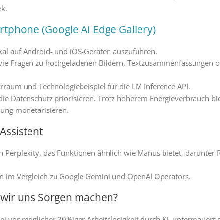
ek.
artphone (Google AI Edge Gallery)
kal auf Android- und iOS-Geräten auszuführen.
wie Fragen zu hochgeladenen Bildern, Textzusammenfassungen od
erraum und Technologiebeispiel für die LM Inference API.
 die Datenschutz priorisieren. Trotz höherem Energieverbrauch bi
zung monetarisieren.
-Assistent
n Perplexity, das Funktionen ähnlich wie Manus bietet, darunte
ion im Vergleich zu Google Gemini und OpenAI Operators.
 wir uns Sorgen machen?
vor möglicher 20%iger Arbeitslosigkeit durch KI, untermauert d