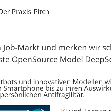
Der Praxis-Pitch
en Job-Markt und merken wir s
este OpenSource Model DeepS
tbots und innovativen Modellen w
em Smartphone bis zu ihren Auswir
ersönlichen Antifragilität.
KI und Tech to g