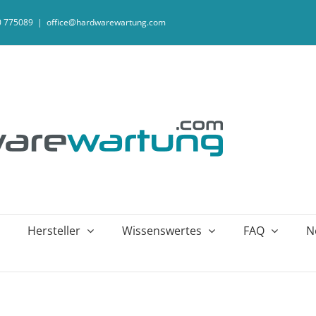
20 775089
|
office@hardwarewartung.com
Hersteller
Wissenswertes
FAQ
N