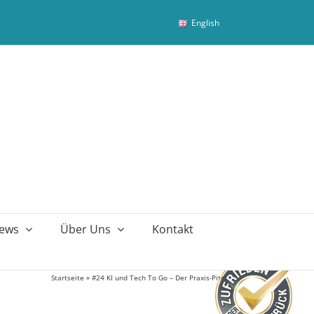
English
ews
Über Uns
Kontakt
Startseite
»
#24 KI und Tech To Go – Der Praxis-Pitch