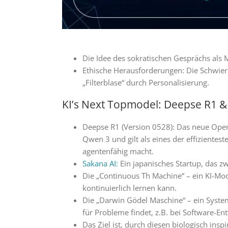
Die Idee des sokratischen Gesprächs als M
Ethische Herausforderungen: Die Schwierig
„Filterblase“ durch Personalisierung.
KI’s Next Topmodel: Deepse R1 &
Deepse R1 (Version 0528): Das neue Open
Qwen 3 und gilt als eines der effizientes
agentenfähig macht.
Sakana AI:
Ein japanisches Startup, das zw
Die „Continuous Th Machine“ – ein KI-Mo
kontinuierlich lernen kann.
Die „Darwin Gödel Maschine“ – ein System,
für Probleme findet, z.B. bei Software-E
Das Ziel ist, durch diesen biologisch insp