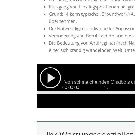
Rückgang von Einstiegspositionen bei gr
Grund: KI kann typische „Groundwork“-Auf
übernehmen.
Die Notwendigkeit individueller Anpassung
Veränderung von Berufsfeldern und die l
Die Bedeutung von Antifragilität (nach N
einer sich ständig wandelnden Welt. Unt
Ihr Wartungsspezialist