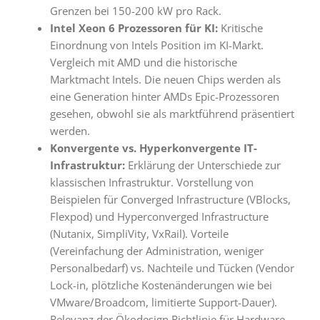
Grenzen bei 150-200 kW pro Rack
.
Intel Xeon 6 Prozessoren für KI:
Kritische
Einordnung von Intels Position im KI-Markt
.
Vergleich mit AMD und die historische
Marktmacht Intels
. Die neuen Chips werden als
eine Generation hinter AMDs Epic-Prozessoren
gesehen, obwohl sie als marktführend präsentiert
werden
.
Konvergente vs. Hyperkonvergente IT-
Infrastruktur:
Erklärung der Unterschiede zur
klassischen Infrastruktur
. Vorstellung von
Beispielen für Converged Infrastructure (VBlocks,
Flexpod) und Hyperconverged Infrastructure
(Nutanix, SimpliVity, VxRail)
. Vorteile
(Vereinfachung der Administration, weniger
Personalbedarf) vs.
Nachteile und Tücken
(Vendor
Lock-in, plötzliche Kostenänderungen wie bei
VMware/Broadcom, limitierte Support-Dauer)
.
Relevanz der Ökodesign Richtlinie für Hardware-