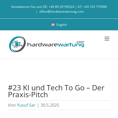
Zum
Kontaktieren Sie uns! DE: +49 89 20190324 | AT: +43 720 775089
Inhalt
|
office@hardwarewartung.com
springen
English
#23 KI und Tech To Go – Der
Praxis-Pitch
Von
Yusuf Sar
|
30.5.2025