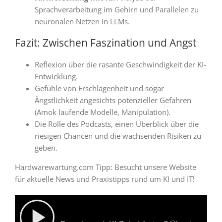
Sprachverarbeitung im Gehirn und Parallelen zu
neuronalen Netzen in LLMs
.
Fazit: Zwischen Faszination und Angst
Reflexion über die
rasante Geschwindigkeit der KI-
Entwicklung
.
Gefühle von Erschlagenheit und sogar
Ängstlichkeit angesichts potenzieller Gefahren
(Amok laufende Modelle, Manipulation)
.
Die Rolle des Podcasts, einen Überblick über die
riesigen Chancen und die wachsenden Risiken zu
geben
.
Hardwarewartung.com Tipp:
Besucht unsere Website
für aktuelle News und Praxistipps rund um KI und IT!