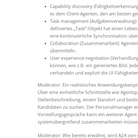
Capability discovery (Fähigkeitserkennun
es dem Client-Agenten, den am besten ge
Task management (Aufgabenverwaltung): D
definiertes „Task“-Objekt hat einen Leb
eine kontinuierliche Synchronisation über 
Collaboration (Zusammenarbeit): Agenten
übermitteln .
User experience negotiation (Verhandlung d
können, wie z.B. ein generiertes Bild. Je
verhandeln und explizit die UI-Fähigkeit
Moderator: Ein realistisches Anwendungsbeispiel
Über eine einheitliche Schnittstelle wie Agent
Stellenbeschreibung, einem Standort und bestim
Kandidaten zu suchen. Der Personalmanager er
Vorstellungsgespräche kann ein weiterer Agent 
systemübergreifend zusammenarbeiten müssen, 
Moderator: Wie bereits erwähnt, wird A2A von e