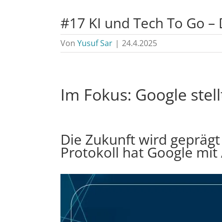
#17 KI und Tech To Go – 
Von
Yusuf Sar
|
24.4.2025
Im Fokus: Google stel
Die Zukunft wird gepräg
Protokoll hat Google mit A