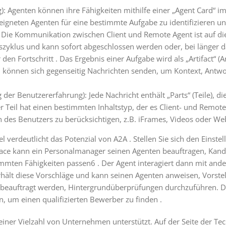
g): Agenten können ihre Fähigkeiten mithilfe einer „Agent Card“ 
eigneten Agenten für eine bestimmte Aufgabe zu identifizieren 
ie Kommunikation zwischen Client und Remote Agent ist auf die 
enszyklus und kann sofort abgeschlossen werden oder, bei länger
den Fortschritt . Das Ergebnis einer Aufgabe wird als „Artifact“ (Ar
 können sich gegenseitig Nachrichten senden, um Kontext, Antw
er Benutzererfahrung): Jede Nachricht enthält „Parts“ (Teile), die
der Teil hat einen bestimmten Inhaltstyp, der es Client- und Remo
en des Benutzers zu berücksichtigen, z.B. iFrames, Videos oder We
 verdeutlicht das Potenzial von A2A . Stellen Sie sich den Einste
space kann ein Personalmanager seinen Agenten beauftragen, Kandi
mten Fähigkeiten passen6 . Der Agent interagiert dann mit ander
hält diese Vorschläge und kann seinen Agenten anweisen, Vorste
beauftragt werden, Hintergrundüberprüfungen durchzuführen. Dies
um einen qualifizierten Bewerber zu finden .
iner Vielzahl von Unternehmen unterstützt. Auf der Seite der Tec