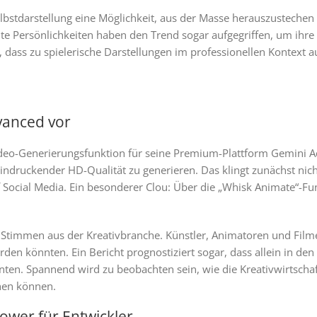
Selbstdarstellung eine Möglichkeit, aus der Masse herauszustechen 
 Persönlichkeiten haben den Trend sogar aufgegriffen, um ihre 
vor, dass zu spielerische Darstellungen im professionellen Kontex
dvanced vor
Video-Generierungsfunktion für seine Premium-Plattform Gemini A
indruckender HD-Qualität zu generieren. Das klingt zunächst nicht
f Social Media. Ein besonderer Clou: Über die „Whisk Animate“-Fun
he Stimmen aus der Kreativbranche. Künstler, Animatoren und Fil
fährden könnten. Ein Bericht prognostiziert sogar, dass allein in 
könnten. Spannend wird zu beobachten sein, wie die Kreativwirtsc
hen können.
ower für Entwickler