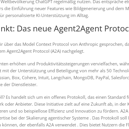
er Weltbevölkerung ChatGPT regelmäßig nutzen. Das entspräche e
s die Einführung neuer Features wie Bildgenerierung und dem M
ür personalisierte KI-Unterstützung im Alltag.
nkt: Das neue Agent2Agent Protoc
ir über das Model Context Protocol von Anthropic gesprochen, d
em Agent2Agent Protocol (A2A) nachgelegt.
ten erhöhen und Produktivitätssteigerungen vervielfachen, währen
t mit der Unterstützung und Beteiligung von mehr als 50 Technol
an, Box, Cohere, Intuit, Langchain, MongoDB, PayPal, Salesforc
 der Dienstleister.
l? Es handelt sich um ein offenes Protokoll, das einen Standard
der Anbieter. Diese Initiative zielt auf eine Zukunft ab, in de
n und so beispiellose Effizienz und Innovation zu fördern. A2A
ertise bei der Skalierung agentischer Systeme . Das Protokoll sol
nnen, der ebenfalls A2A verwendet . Dies bietet Nutzern die Fle