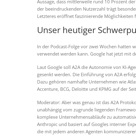
Aussage, dass mittlerweile rund 10 Prozent d
der beeindruckenden Nutzerzahl trägt besonder
Letzteres eröffnet faszinierende Möglichkeiten f
Unser heutiger Schwerpu
In der Podcast-Folge vor zwei Wochen hatten w
verwendet werden kann. Google hat jetzt mit d
Laut Google soll A2A die Autonomie von KI-Agen
gesenkt werden. Die Einführung von A2A erfolg
Dazu gehören namhafte Unternehmen wie Atlassi
Accenture, BCG, Deloitte und KPMG auf der Seite
Moderator: Aber was genau ist das A2A Protokol
unabhängig vom zugrunde liegenden Framework o
komplexe Unternehmensabläufe zu automatisiere
Anthropic und basiert auf Googles interner Exp
die mit jedem anderen Agenten kommunizieren kö