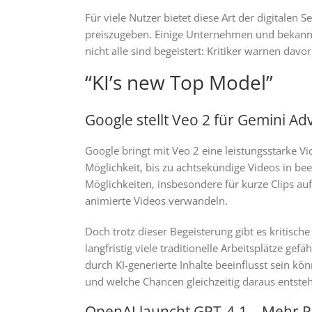
Für viele Nutzer bietet diese Art der digitalen 
preiszugeben. Einige Unternehmen und bekannte
nicht alle sind begeistert: Kritiker warnen da
“KI’s new Top Model”
Google stellt Veo 2 für Gemini A
Google bringt mit Veo 2 eine leistungsstarke 
Möglichkeit, bis zu achtsekündige Videos in bee
Möglichkeiten, insbesondere für kurze Clips au
animierte Videos verwandeln.
Doch trotz dieser Begeisterung gibt es kritisc
langfristig viele traditionelle Arbeitsplätze ge
durch KI-generierte Inhalte beeinflusst sein 
und welche Chancen gleichzeitig daraus entste
OpenAI launcht GPT-4.1 – Mehr P