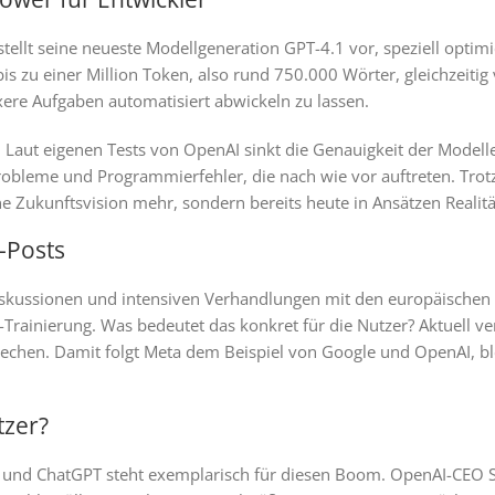
ellt seine neueste Modellgeneration GPT-4.1 vor, speziell optimie
s zu einer Million Token, also rund 750.000 Wörter, gleichzeitig 
ere Aufgaben automatisiert abwickeln zu lassen.
aut eigenen Tests von OpenAI sinkt die Genauigkeit der Modelle
leme und Programmierfehler, die nach wie vor auftreten. Trotz a
ne Zukunftsvision mehr, sondern bereits heute in Ansätzen Realitä
U-Posts
Diskussionen und intensiven Verhandlungen mit den europäischen
r KI-Trainierung. Was bedeutet das konkret für die Nutzer? Aktuell
echen. Damit folgt Meta dem Beispiel von Google und OpenAI, ble
tzer?
, und ChatGPT steht exemplarisch für diesen Boom. OpenAI-CEO S