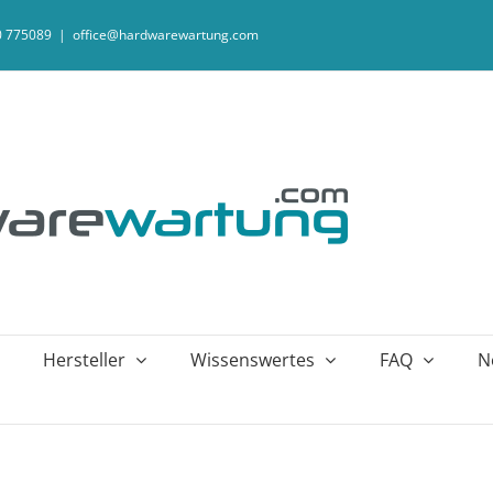
20 775089
|
office@hardwarewartung.com
Hersteller
Wissenswertes
FAQ
N