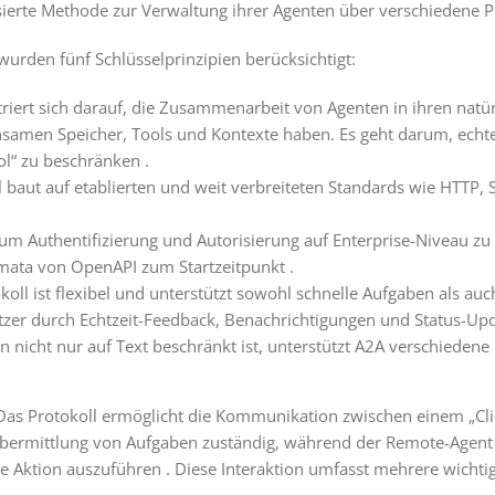
ierte Methode zur Verwaltung ihrer Agenten über verschiedene
wurden fünf Schlüsselprinzipien berücksichtigt:
riert sich darauf, die Zusammenarbeit von Agenten in ihren natür
samen Speicher, Tools und Kontexte haben. Es geht darum, echte
ol“ zu beschränken .
l baut auf etablierten und weit verbreiteten Standards wie HTTP, 
.
um Authentifizierung und Autorisierung auf Enterprise-Niveau zu 
emata von OpenAPI zum Startzeitpunkt .
okoll ist flexibel und unterstützt sowohl schnelle Aufgaben als a
zer durch Echtzeit-Feedback, Benachrichtigungen und Status-Upd
n nicht nur auf Text beschränkt ist, unterstützt A2A verschiedene
 Das Protokoll ermöglicht die Kommunikation zwischen einem „Cl
 Übermittlung von Aufgaben zuständig, während der Remote-Agent
e Aktion auszuführen . Diese Interaktion umfasst mehrere wichtig