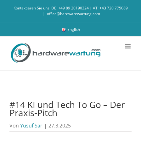
Zum
Kontaktieren Sie uns! DE: +49 89 20190324 | AT: +43 720 775089
Inhalt
|
office@hardwarewartung.com
springen
English
#14 KI und Tech To Go – Der
Praxis-Pitch
Von
Yusuf Sar
|
27.3.2025