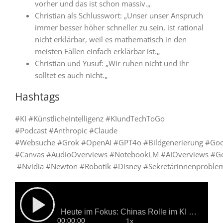
vorher und das ist schon massiv.
„
Christian als Schlusswort: „
Unser unser Anspruch
immer besser höher schneller zu sein, ist rational
nicht erklärbar, weil es mathematisch in den
meisten Fällen einfach erklärbar ist.
„
Christian und Yusuf: „
Wir ruhen nicht und ihr
solltet es auch nicht.
„
Hashtags
#KI
#KünstlicheIntelligenz
#KIundTechToGo
#Podcast
#Anthropic
#Claude
#Websuche
#Grok
#OpenAI
#GPT4o
#Bildgenerierung
#Goo
#Canvas
#AudioOverviews
#NotebookLM
#AIOverviews
#G
#Nvidia
#Newton
#Robotik
#Disney
#Sekretärinnenproble