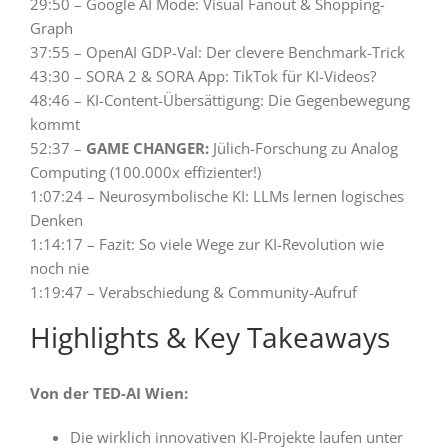
29:50 – Google AI Mode: Visual Fanout & Shopping-
Graph
37:55 – OpenAI GDP-Val: Der clevere Benchmark-Trick
43:30 – SORA 2 & SORA App: TikTok für KI-Videos?
48:46 – KI-Content-Übersättigung: Die Gegenbewegung
kommt
52:37 –
GAME CHANGER:
Jülich-Forschung zu Analog
Computing (100.000x effizienter!)
1:07:24 – Neurosymbolische KI: LLMs lernen logisches
Denken
1:14:17 – Fazit: So viele Wege zur KI-Revolution wie
noch nie
1:19:47 – Verabschiedung & Community-Aufruf
Highlights & Key Takeaways
Von der TED-AI Wien:
Die wirklich innovativen KI-Projekte laufen unter