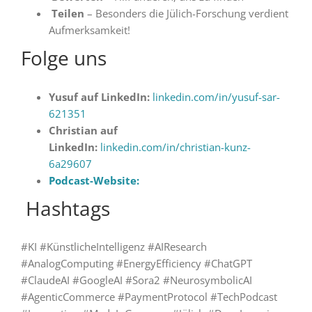
Teilen
– Besonders die Jülich-Forschung verdient
Aufmerksamkeit!
Folge uns
Yusuf auf LinkedIn:
linkedin.com/in/yusuf-sar-
621351
Christian auf
LinkedIn:
linkedin.com/in/christian-kunz-
6a29607
Podcast-Website:
️ Hashtags
#KI #KünstlicheIntelligenz #AIResearch
#AnalogComputing #EnergyEfficiency #ChatGPT
#ClaudeAI #GoogleAI #Sora2 #NeurosymbolicAI
#AgenticCommerce #PaymentProtocol #TechPodcast