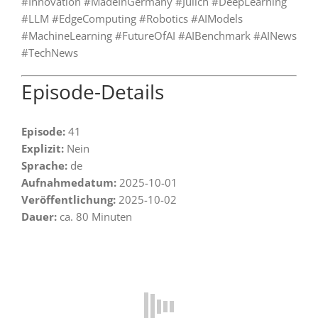
#Innovation #MadeInGermany #Jülich #DeepLearning
#LLM #EdgeComputing #Robotics #AIModels
#MachineLearning #FutureOfAI #AIBenchmark #AINews
#TechNews
Episode-Details
Episode:
41
Explizit:
Nein
Sprache:
de
Aufnahmedatum:
2025-10-01
Veröffentlichung:
2025-10-02
Dauer:
ca. 80 Minuten