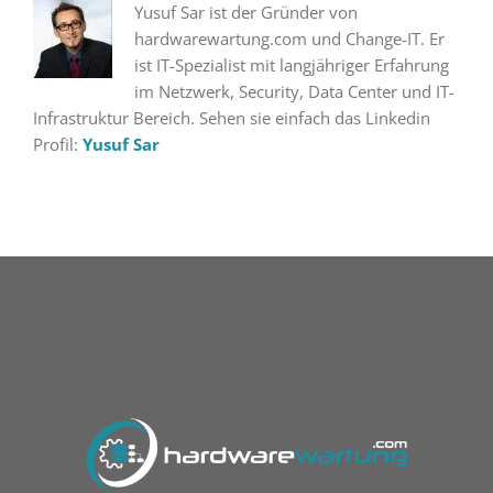
Yusuf Sar ist der Gründer von
hardwarewartung.com und Change-IT. Er
ist IT-Spezialist mit langjähriger Erfahrung
im Netzwerk, Security, Data Center und IT-
Infrastruktur Bereich. Sehen sie einfach das Linkedin
Profil:
Yusuf Sar