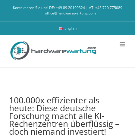
Zum
Kontaktieren Sie uns! DE: +49 89 20190324 | AT: +43 720 775089
Inhalt
|
office@hardwarewartung.com
springen
English
100.000x effizienter als
heute: Diese deutsche
Forschung macht alle KI-
Rechenzentren überflüssig –
doch niemand investiert!