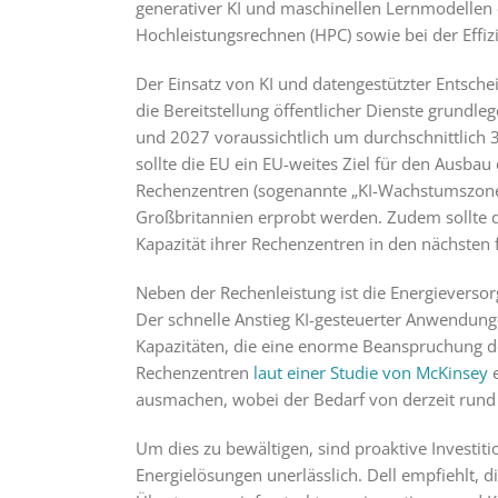
generativer KI und maschinellen Lernmodellen er
Hochleistungsrechnen (HPC) sowie bei der Effi
Der Einsatz von KI und datengestützter Entsch
die Bereitstellung öffentlicher Dienste grund
und 2027 voraussichtlich um durchschnittlich 
sollte die EU ein EU-weites Ziel für den Ausbau
Rechenzentren (sogenannte „KI-Wachstumszonen“
Großbritannien erprobt werden. Zudem sollte 
Kapazität ihrer Rechenzentren in den nächsten f
Neben der Rechenleistung ist die Energieverso
Der schnelle Anstieg KI-gesteuerter Anwendun
Kapazitäten, die eine enorme Beanspruchung d
Rechenzentren
laut einer Studie von McKinsey
e
ausmachen, wobei der Bedarf von derzeit rund
Um dies zu bewältigen, sind proaktive Investit
Energielösungen unerlässlich. Dell empfiehlt, d