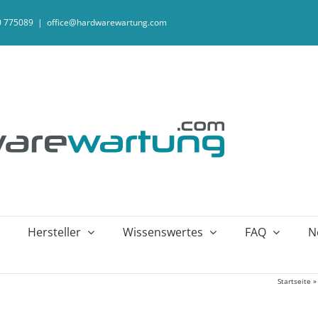
20 775089
|
office@hardwarewartung.com
Hersteller
Wissenswertes
FAQ
N
Startseite