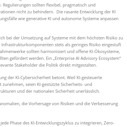
 Regulierungen sollten flexibel, pragmatisch und
ationen nicht zu behindern. Die rasante Entwicklung der KI
ndungsfälle wie generative KI und autonome Systeme anpassen
d sich bei der Umsetzung auf Systeme mit dem höchsten Risiko zu
Infrastrukturkomponenten stets als geringes Risiko eingestuft
-Rahmenwerke sollten harmonisiert und offene KI-Ökosysteme,
llten gefördert werden. Ein „Enterprise AI Advisory Ecosystem“
evante Stakeholder die Politik direkt mitgestalten.
ng der KI-Cybersicherheit betont. Weil KI-gesteuerte
unehmen, seien KI-gestützte Sicherheits- und
rukturen und der nationalen Sicherheit unerlässlich.
Anomalien, die Vorhersage von Risiken und die Verbesserung
ede Phase des KI-Entwicklungszyklus zu integrieren, Zero-