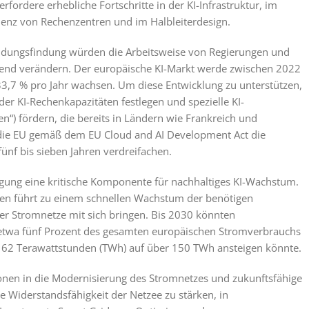
fordere erhebliche Fortschritte in der KI-Infrastruktur, im
zienz von Rechenzentren und im Halbleiterdesign.
eidungsfindung würden die Arbeitsweise von Regierungen und
legend verändern. Der europäische KI-Markt werde zwischen 2022
33,7 % pro Jahr wachsen. Um diese Entwicklung zu unterstützen,
 der KI-Rechenkapazitäten festlegen und spezielle KI-
) fördern, die bereits in Ländern wie Frankreich und
die EU gemäß dem EU Cloud and AI Development Act die
ünf bis sieben Jahren verdreifachen.
rgung eine kritische Komponente für nachhaltiges KI-Wachstum.
gen führt zu einem schnellen Wachstum der benötigen
er Stromnetze mit sich bringen. Bis 2030 könnten
twa fünf Prozent des gesamten europäischen Stromverbrauchs
 62 Terawattstunden (TWh) auf über 150 TWh ansteigen könnte.
ionen in die Modernisierung des Stromnetzes und zukunftsfähige
ie Widerstandsfähigkeit der Netzee zu stärken, in