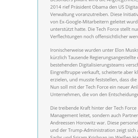
2014 rief Präsident Obama den US Digital
Verwaltung voranzutreiben. Diese Initiati
von Ex-Google-Mitarbeitern geleitet wu
unterstützt hatte. Die Tech Force stellt 
Verflechtungen noch offensichtlicher wer
Ironischerweise wurden unter Elon Musk
kürzlich Tausende Regierungsangestellte e
bestehenden Digitalisierungsteams versch
Eingreiftruppe verkauft, scheiterte aber 
erzielen, und musste feststellen, dass die 
Nun soll mit der Tech Force ein neuer 
Unternehmen, die von den Entscheidungen
Die treibende Kraft hinter der Tech Force 
Management leitet, sondern auch Partn
Andreessen Horowitz war. Diese personell
und der Trump-Administration zeigt sich 
Sachs und Sriram Krishnan im Weißen Ha