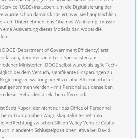
 Service (USDS) ins Leben, um die Digitalisierung der
ve wurde schon damals kritisiert, weil sie hauptsächlich
rde – ein Unternehmen, das Obamas Wahlkampf massiv
nun eine Ausweitung dieses Modells dar, wobei die
den.
s DOGE (Department of Government Efficiency) erst
ntlassen, darunter viele Tech-Spezialisten aus
iedener Ministerien. DOGE selbst wurde als agile Tech-
kläglich bei dem Versuch, signifikante Einsparungen zu
Regierungsverwaltung bereits relativ effizient arbeitet.
Anlauf genommen werden – mit Personal aus denselben
 dieser Behörden direkt betroffen sind.
ist Scott Kupor, der nicht nur das Office of Personnel
er beim Trump-nahen Wagniskapitalunternehmen
e Verflechtung zwischen Silicon Valley Venture Capital
auch in anderen Schlüsselpositionen, etwa bei David
us.