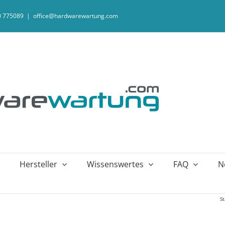
20 775089
|
office@hardwarewartung.com
Hersteller
Wissenswertes
FAQ
N
St