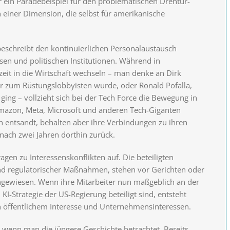
r ein Paradebeispiel für den problematischen Drehtür-
in einer Dimension, die selbst für amerikanische
beschreibt den kontinuierlichen Personalaustausch
n und politischen Institutionen. Während in
zeit in die Wirtschaft wechseln – man denke an Dirk
er zum Rüstungslobbyisten wurde, oder Ronald Pofalla,
ng – vollzieht sich bei der Tech Force die Bewegung in
Amazon, Meta, Microsoft und anderen Tech-Giganten
 entsandt, behalten aber ihre Verbindungen zu ihren
nach zwei Jahren dorthin zurück.
agen zu Interessenskonflikten auf. Die beteiligten
d regulatorischer Maßnahmen, stehen vor Gerichten oder
ngewiesen. Wenn ihre Mitarbeiter nun maßgeblich an der
 KI-Strategie der US-Regierung beteiligt sind, entsteht
 öffentlichem Interesse und Unternehmensinteressen.
 wenn man die jüngere Geschichte betrachtet. Bereits