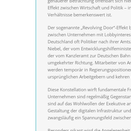
genauerer Betrachtung offenbart sich hie
Effekt zwischen Wirtschaft und Politik – 
Verhältnisse bemerkenswert ist.
Der sogenannte „Revolving Door“-Effekt 
zwischen Unternehmen mit Lobbyinteresse
Deutschland oft Politiker nach ihrer Amts
Niebel, der vom Entwicklungshilfeminist
der vom Kanzleramt zur Deutschen Bahn gi
umgekehrter Richtung. Mitarbeiter von 
werden temporär in Regierungspositionen
ursprünglichen Arbeitgebern und kehren 
Diese Konstellation wirft fundamentale Fr
Unternehmen sind regelmäßig Gegenstan
sind auf das Wohlwollen der Exekutive a
Gestaltung der digitalen Infrastruktur und
zwangsläufig ein Spannungsfeld zwischen
Besonders pikant wird die Angelegenheit,