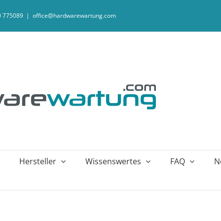
20 775089
|
office@hardwarewartung.com
Hersteller
Wissenswertes
FAQ
N