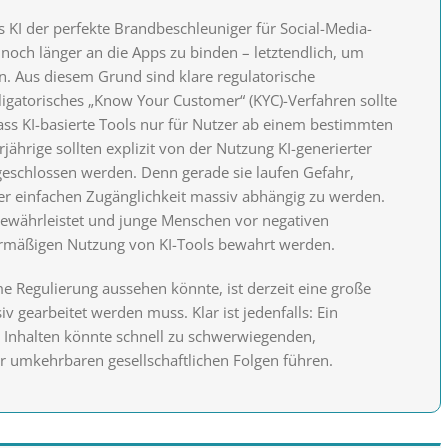
s KI der perfekte Brandbeschleuniger für Social-Media-
noch länger an die Apps zu binden – letztendlich, um
. Aus diesem Grund sind klare regulatorische
igatorisches „Know Your Customer“ (KYC)-Verfahren sollte
ass KI-basierte Tools nur für Nutzer ab einem bestimmten
jährige sollten explizit von der Nutzung KI-generierter
geschlossen werden. Denn gerade sie laufen Gefahr,
der einfachen Zugänglichkeit massiv abhängig zu werden.
gewährleistet und junge Menschen vor negativen
ermäßigen Nutzung von KI-Tools bewahrt werden.
e Regulierung aussehen könnte, ist derzeit eine große
 gearbeitet werden muss. Klar ist jedenfalls: Ein
n Inhalten könnte schnell zu schwerwiegenden,
er umkehrbaren gesellschaftlichen Folgen führen.