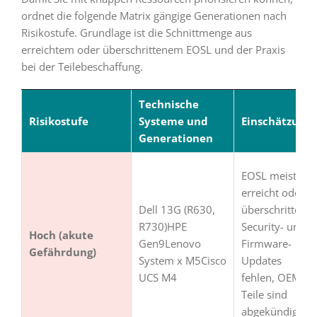
ordnet die folgende Matrix gängige Generationen nach
Risikostufe. Grundlage ist die Schnittmenge aus
erreichtem oder überschrittenem EOSL und der Praxis
bei der Teilebeschaffung.
Technische
Risikostufe
Systeme und
Einschätzung
Generationen
EOSL meist
erreicht oder
Dell 13G (R630,
überschritten.
R730)HPE
Security- und
Hoch (akute
Gen9Lenovo
Firmware-
Gefährdung)
System x M5Cisco
Updates
UCS M4
fehlen, OEM-
Teile sind
abgekündigt.