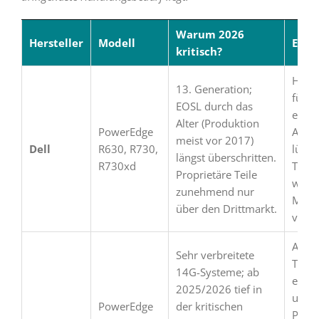
Warum 2026
Hersteller
Modell
Empf
kritisch?
Hard-
13. Generation;
für 2
EOSL durch das
einpl
Alter (Produktion
PowerEdge
Alter
meist vor 2017)
Dell
R630, R730,
lücke
längst überschritten.
R730xd
TPM 
Proprietäre Teile
wenn
zunehmend nur
Migra
über den Drittmarkt.
verzö
Alle 
Sehr verbreitete
Tags 
14G-Systeme; ab
expor
2025/2026 tief in
und 
PowerEdge
der kritischen
Porta