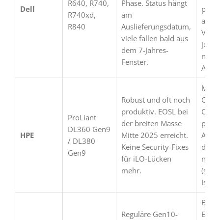
R640, R740,
Phase. Status hängt
Dell
prüfe
R740xd,
am
an pr
R840
Auslieferungsdatum,
Versc
viele fallen bald aus
jetzt 
dem 7-Jahres-
nicht
Fenster.
Ausfal
Migra
Robust und oft noch
Gen1
produktiv. EOSL bei
Clou
ProLiant
der breiten Masse
prior
DL360 Gen9
HPE
Mitte 2025 erreicht.
Ander
/ DL380
Keine Security-Fixes
dem 
Gen9
für iLO-Lücken
nehm
mehr.
(stre
Isolat
Blade
Reguläre Gen10-
Enclo