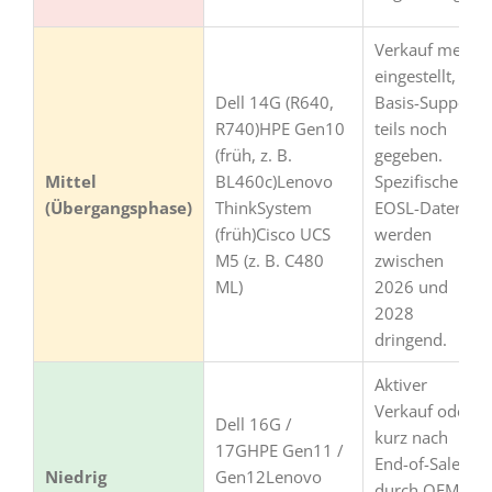
Verkauf meist
eingestellt,
Dell 14G (R640,
Basis-Support
R740)HPE Gen10
teils noch
(früh, z. B.
gegeben.
Mittel
BL460c)Lenovo
Spezifische
(Übergangsphase)
ThinkSystem
EOSL-Daten
(früh)Cisco UCS
werden
M5 (z. B. C480
zwischen
ML)
2026 und
2028
dringend.
Aktiver
Verkauf oder
Dell 16G /
kurz nach
17GHPE Gen11 /
End-of-Sale,
Niedrig
Gen12Lenovo
durch OEM-