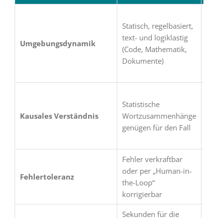
Dy
Statisch, regelbasiert,
phy
text- und logiklastig
dur
Umgebungsdynamik
(Code, Mathematik,
un
Dokumente)
(St
All
Ech
Statistische
Urs
Kausales Verständnis
Wortzusammenhänge
Krä
genügen für den Fall
Obj
sin
Fehler verkraftbar
Feh
oder per „Human-in-
sic
Fehlertoleranz
the-Loop“
Fol
korrigierbar
Ech
Sekunden für die
Ech