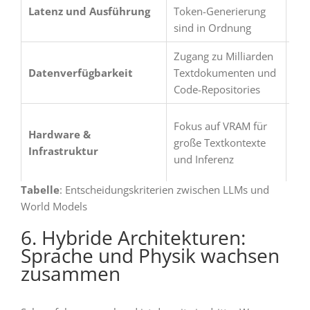
Latenz und Ausführung
Token-Generierung
Mil
sind in Ordnung
zw
Zugang zu Milliarden
Zug
Datenverfügbarkeit
Textdokumenten und
Vid
Code-Repositories
Be
Phy
Fokus auf VRAM für
Hardware &
Om
große Textkontexte
Infrastruktur
Sim
und Inferenz
Vid
Tabelle
: Entscheidungskriterien zwischen LLMs und
World Models
6. Hybride Architekturen:
Sprache und Physik wachsen
zusammen