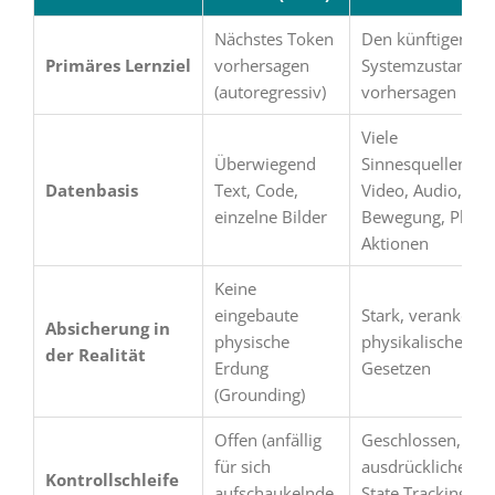
Nächstes Token
Den künftigen
Primäres Lernziel
vorhersagen
Systemzustand
(autoregressiv)
vorhersagen
Viele
Überwiegend
Sinnesquellen:
Datenbasis
Text, Code,
Video, Audio,
einzelne Bilder
Bewegung, Physi
Aktionen
Keine
eingebaute
Stark, verankert i
Absicherung in
physische
physikalischen
der Realität
Erdung
Gesetzen
(Grounding)
Offen (anfällig
Geschlossen, mit
für sich
ausdrücklichem
Kontrollschleife
aufschaukelnde
State Tracking un