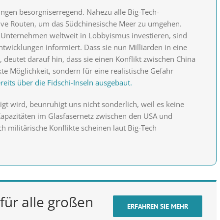
lungen besorgniserregend. Nahezu alle Big-Tech-
tive Routen, um das Südchinesische Meer zu umgehen.
Unternehmen weltweit in Lobbyismus investieren, sind
twicklungen informiert. Dass sie nun Milliarden in eine
, deutet darauf hin, dass sie einen Konflikt zwischen China
e Möglichkeit, sondern für eine realistische Gefahr
eits über die Fidschi-Inseln ausgebaut.
gt wird, beunruhigt uns nicht sonderlich, weil es keine
Kapazitäten im Glasfasernetz zwischen den USA und
militärische Konflikte scheinen laut Big-Tech
für alle großen
ERFAHREN SIE MEHR