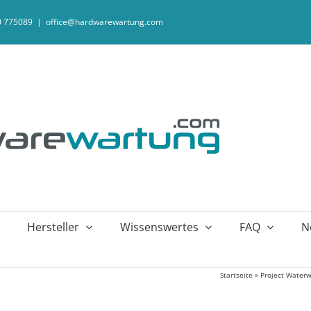
20 775089
|
office@hardwarewartung.com
Hersteller
Wissenswertes
FAQ
N
Startseite
»
Project Waterw