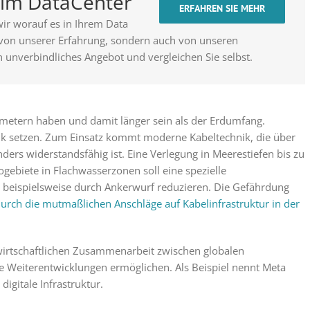
t im DataCenter
ERFAHREN SIE MEHR
ir worauf es in Ihrem Data
 von unserer Erfahrung, sondern auch von unseren
n unverbindliches Angebot und vergleichen Sie selbst.
ometern haben und damit länger sein als der Erdumfang.
ik setzen. Zum Einsatz kommt moderne Kabeltechnik, die über
ers widerstandsfähig ist. Eine Verlegung in Meerestiefen bis zu
ogebiete in Flachwasserzonen soll eine spezielle
 beispielsweise durch Ankerwurf reduzieren. Die Gefährdung
urch die mutmaßlichen Anschläge auf Kabelinfrastruktur in der
 wirtschaftlichen Zusammenarbeit zwischen globalen
e Weiterentwicklungen ermöglichen. Als Beispiel nennt Meta
igitale Infrastruktur.