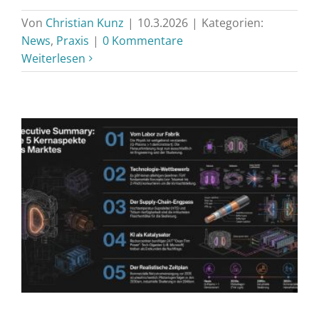
Von
Christian Kunz
|
10.3.2026
|
Kategorien:
News
,
Praxis
|
0 Kommentare
Weiterlesen