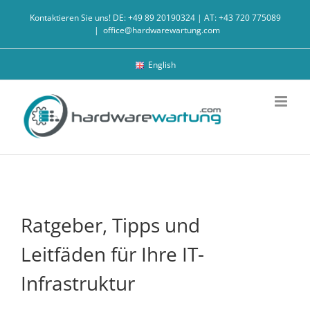
Zum
Kontaktieren Sie uns! DE: +49 89 20190324 | AT: +43 720 775089
Inhalt
|
office@hardwarewartung.com
springen
English
Ratgeber, Tipps und
Leitfäden für Ihre IT-
Infrastruktur