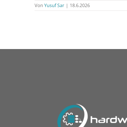
Von
Yusuf Sar
|
18.6.2026