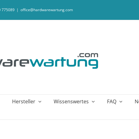
20 775089
|
office@hardwarewartung.com
Hersteller
Wissenswertes
FAQ
N