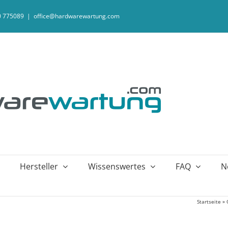
20 775089
|
office@hardwarewartung.com
Hersteller
Wissenswertes
FAQ
N
Startseite
»