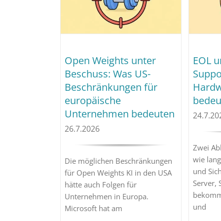
Open Weights unter
EOL u
Beschuss: Was US-
Suppor
Beschränkungen für
Hardw
europäische
bedeu
Unternehmen bedeuten
24.7.20
26.7.2026
Zwei Ab
wie lang
Die möglichen Beschränkungen
und Sich
für Open Weights KI in den USA
Server,
hätte auch Folgen für
bekomme
Unternehmen in Europa.
und
Microsoft hat am