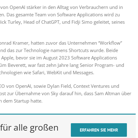
 von OpenAI stärker in den Alltag von Verbrauchern und in
en. Das gesamte Team von Software Applications wird zu
k Turley, Head of ChatGPT, und Fidji Simo geleitet, seines
Conrad Kramer, hatten zuvor das Unternehmen “Workflow”
 und das zur Technologie namens Shortcuts wurde. Beide
 Apple, bevor sie im August 2023 Software Applications
Kim Beverett, war fast zehn Jahre lang Senior Program- und
chnologien wie Safari, WebKit und Messages.
EO von OpenAI, sowie Dylan Field, Context Ventures und
gpost zur Übernahme von Sky darauf hin, dass Sam Altman über
n dem Startup hatte.
für alle großen
ERFAHREN SIE MEHR