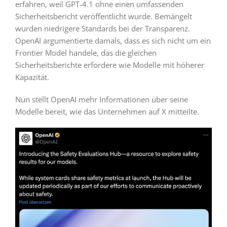
erfahren, weil GPT-4.1 ohne einen umfassenden
Sicherheitsbericht veröffentlicht wurde. Bemängelt
wurden niedrigere Standards bei der Transparenz.
OpenAI argumentierte damals, dass es sich nicht um ein
Frontier Model handele, das die gleichen
Sicherheitsberichte erfordere wie Modelle mit höherer
Kapazität.
Nun stellt OpenAI mehr Informationen über seine
Modelle bereit, wie das Unternehmen auf X mitteilte.