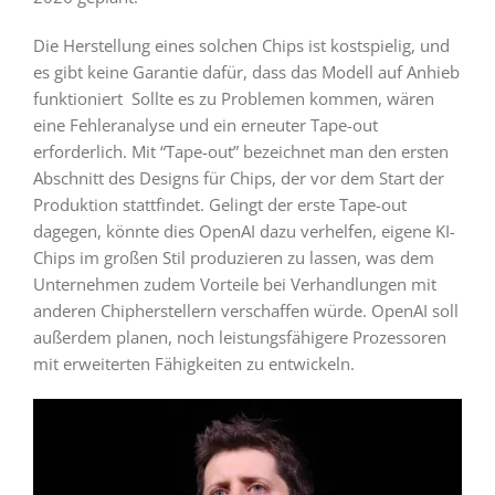
Die Herstellung eines solchen Chips ist kostspielig, und
es gibt keine Garantie dafür, dass das Modell auf Anhieb
funktioniert Sollte es zu Problemen kommen, wären
eine Fehleranalyse und ein erneuter Tape-out
erforderlich. Mit “Tape-out” bezeichnet man den ersten
Abschnitt des Designs für Chips, der vor dem Start der
Produktion stattfindet. Gelingt der erste Tape-out
dagegen, könnte dies OpenAI dazu verhelfen, eigene KI-
Chips im großen Stil produzieren zu lassen, was dem
Unternehmen zudem Vorteile bei Verhandlungen mit
anderen Chipherstellern verschaffen würde. OpenAI soll
außerdem planen, noch leistungsfähigere Prozessoren
mit erweiterten Fähigkeiten zu entwickeln.