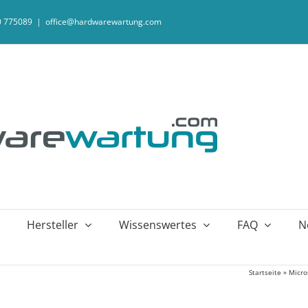
20 775089
|
office@hardwarewartung.com
Hersteller
Wissenswertes
FAQ
N
Startseite
»
Micro