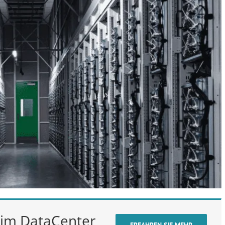
t im DataCenter
ERFAHREN SIE MEHR