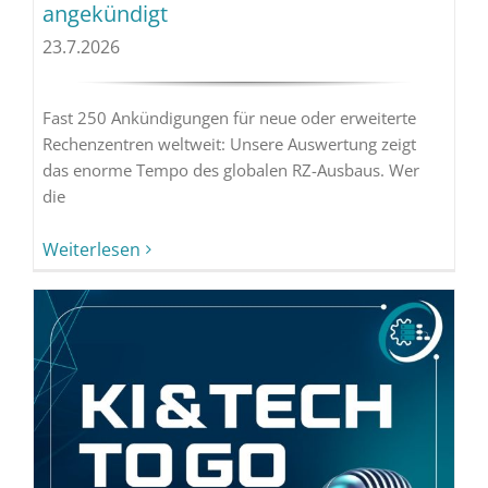
angekündigt
23.7.2026
Fast 250 Ankündigungen für neue oder erweiterte
Rechenzentren weltweit: Unsere Auswertung zeigt
das enorme Tempo des globalen RZ-Ausbaus. Wer
die
Weiterlesen