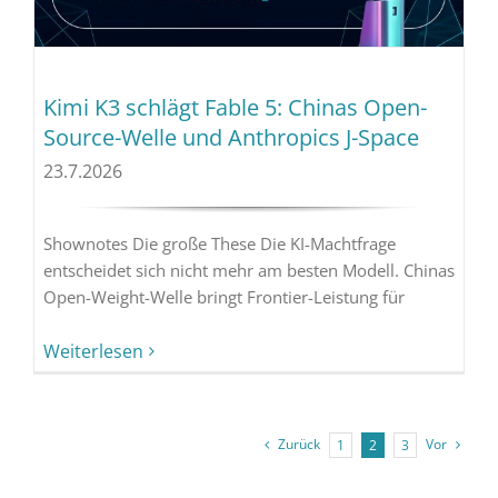
Kimi K3 schlägt Fable 5: Chinas Open-
Source-Welle und Anthropics J-Space
23.7.2026
Shownotes Die große These Die KI-Machtfrage
entscheidet sich nicht mehr am besten Modell. Chinas
Open-Weight-Welle bringt Frontier-Leistung für
Weiterlesen
Zurück
Vor
1
2
3