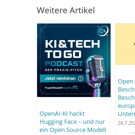
Weitere Artikel
Open 
Besch
Besch
europ
OpenAI-KI hackt
Unter
Hugging Face – und nur
26.7.20
ein Open Source Modell