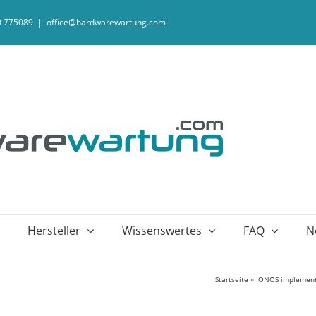
20 775089
|
office@hardwarewartung.com
Hersteller
Wissenswertes
FAQ
N
Startseite
»
IONOS implement