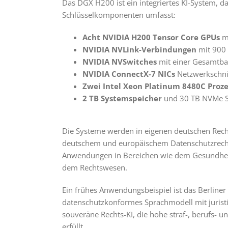
Das DGX H200 ist ein integriertes KI-System, d
Schlüsselkomponenten umfasst:
Acht NVIDIA H200 Tensor Core GPUs
mi
NVIDIA NVLink-Verbindungen
mit 900 
NVIDIA NVSwitches
mit einer Gesamtba
NVIDIA ConnectX-7 NICs
Netzwerkschnit
Zwei Intel Xeon Platinum 8480C Proz
2 TB Systemspeicher
und 30 TB NVMe 
Die Systeme werden in eigenen deutschen Rech
deutschem und europäischem Datenschutzrecht.
Anwendungen in Bereichen wie dem Gesundheit
dem Rechtswesen.
Ein frühes Anwendungsbeispiel ist das Berlin
datenschutzkonformes Sprachmodell mit juristis
souveräne Rechts-KI, die hohe straf-, berufs- 
erfüllt.