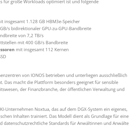
as für große Workloads optimiert ist und folgende
t insgesamt 1.128 GB HBM3e-Speicher
GB/s bidirektionaler GPU-zu-GPU-Bandbreite
ndbreite von 7,2 TB/s
tstellen mit 400 GB/s Bandbreite
essoren
mit insgesamt 112 Kernen
SSD
enzentren von IONOS betrieben und unterliegen ausschließlich
 Das macht die Plattform besonders geeignet für sensible
swesen, der Finanzbranche, der öffentlichen Verwaltung und
er KI-Unternehmen Noxtua, das auf dem DGX-System ein eigenes,
chen Inhalten trainiert. Das Modell dient als Grundlage für eine
und datenschutzrechtliche Standards für Anwältinnen und Anwälte