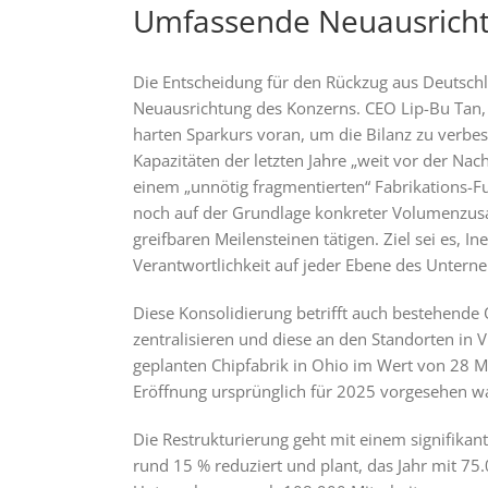
Umfassende Neuausrich
Die Entscheidung für den Rückzug aus Deutschla
Neuausrichtung des Konzerns. CEO Lip-Bu Tan, d
harten Sparkurs voran, um die Bilanz zu verbess
Kapazitäten der letzten Jahre „weit vor der Na
einem „unnötig fragmentierten“ Fabrikations-Fuß
noch auf der Grundlage konkreter Volumenzusag
greifbaren Meilensteinen tätigen. Ziel sei es,
Verantwortlichkeit auf jeder Ebene des Unter
Diese Konsolidierung betrifft auch bestehende Op
zentralisieren und diese an den Standorten in 
geplanten Chipfabrik in Ohio im Wert von 28 Mi
Eröffnung ursprünglich für 2025 vorgesehen w
Die Restrukturierung geht mit einem signifikant
rund 15 % reduziert und plant, das Jahr mit 75