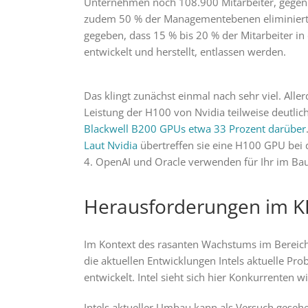
Unternehmen noch 108.900 Mitarbeiter, gege
zudem 50 % der Managementebenen eliminiert
gegeben, dass 15 % bis 20 % der Mitarbeiter in 
entwickelt und herstellt, entlassen werden.
Das klingt zunächst einmal nach sehr viel. Al
Leistung der H100 von Nvidia teilweise deutlich
Blackwell B200 GPUs etwa 33 Prozent darüber
Laut Nvidia
übertreffen sie eine H100 GPU bei 
4. OpenAI und Oracle verwenden für Ihr im Bau
Herausforderungen im KI-
Im Kontext des rasanten Wachstums im Bereich d
die aktuellen Entwicklungen Intels aktuelle Pr
entwickelt. Intel sieht sich hier Konkurrenten
Intels aktueller Umbau kann als Versuch gese