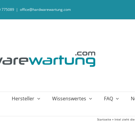
20 775089
|
office@hardwarewartung.com
Hersteller
Wissenswertes
FAQ
N
Startseite
»
Intel zieht d