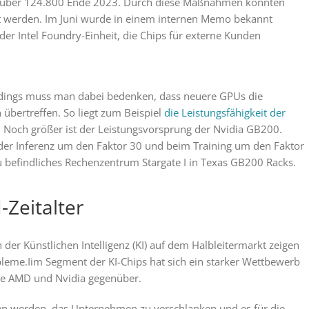
nüber 124.800 Ende 2023. Durch diese Maßnahmen konnten
 werden. Im Juni wurde in einem internen Memo bekannt
der Intel Foundry-Einheit, die Chips für externe Kunden
lerdings muss man dabei bedenken, dass neuere GPUs die
 übertreffen. So liegt zum Beispiel
die Leistungsfähigkeit der
. Noch größer ist der Leistungsvorsprung der Nvidia GB200.
der Inferenz um den Faktor 30 und beim Training um den Faktor
 befindliches Rechenzentrum Stargate I in Texas GB200 Racks.
Zeitalter
er Künstlichen Intelligenz (KI) auf dem Halbleitermarkt zeigen
obleme.Iim Segment der KI-Chips hat sich ein starker Wettbewerb
 wie AMD und Nvidia gegenüber.
hen werden, das Unternehmen zu verschlanken und es für die