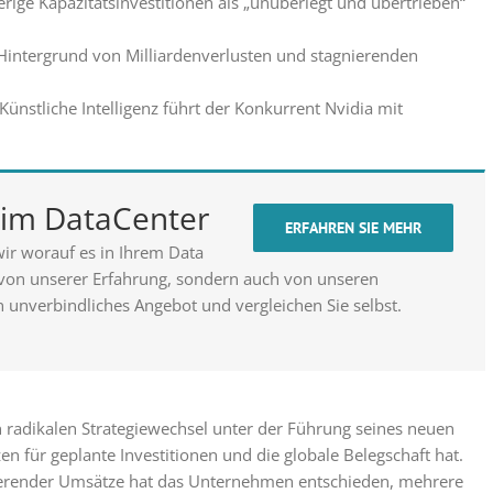
rige Kapazitätsinvestitionen als „unüberlegt und übertrieben“
 Hintergrund von Milliardenverlusten und stagnierenden
ünstliche Intelligenz führt der Konkurrent Nvidia mit
t im DataCenter
ERFAHREN SIE MEHR
ir worauf es in Ihrem Data
 von unserer Erfahrung, sondern auch von unseren
n unverbindliches Angebot und vergleichen Sie selbst.
en radikalen Strategiewechsel unter der Führung seines neuen
 für geplante Investitionen und die globale Belegschaft hat.
ierender Umsätze hat das Unternehmen entschieden, mehrere