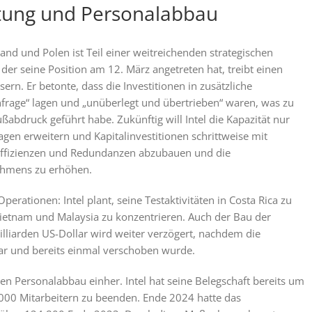
tung und Personalabbau
nd und Polen ist Teil einer weitreichenden strategischen
er seine Position am 12. März angetreten hat, treibt einen
ern. Er betonte, dass die Investitionen in zusätzliche
chfrage“ lagen und „unüberlegt und übertrieben“ waren, was zu
abdruck geführt habe. Zukünftig will Intel die Kapazität nur
en erweitern und Kapitalinvestitionen schrittweise mit
 Ineffizienzen und Redundanzen abzubauen und die
nehmens zu erhöhen.
erationen: Intel plant, seine Testaktivitäten in Costa Rica zu
Vietnam und Malaysia zu konzentrieren. Auch der Bau der
lliarden US-Dollar wird weiter verzögert, nachdem die
ar und bereits einmal verschoben wurde.
en Personalabbau einher. Intel hat seine Belegschaft bereits um
.000 Mitarbeitern zu beenden. Ende 2024 hatte das