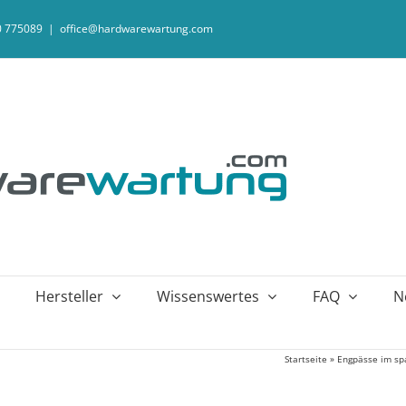
20 775089
|
office@hardwarewartung.com
Hersteller
Wissenswertes
FAQ
N
Startseite
»
Engpässe im sp