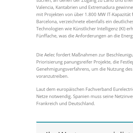
suchen, an denen der Zugang zu Land und Energ
Valencia, Kantabrien und Extremadura gewinne
mit Projekten von über 1.800 MW IT-Kapazität
Barcelona, verzeichnete ebenfalls ein deutlic
Technologien wie Künstlicher Intelligenz (KI) 
Fünffache, was die Anforderungen an die Energi
Die Aelec fordert Maßnahmen zur Beschleunigun
Priorisierung panungsreifer Projekte, die Fest
Genehmigungsverfahrens, um die Nutzung des 
voranzutreiben.
Laut dem europäischen Fachverband Eurelectric s
Netze notwendig. Spanien muss seine Netzinves
Frankreich und Deutschland.