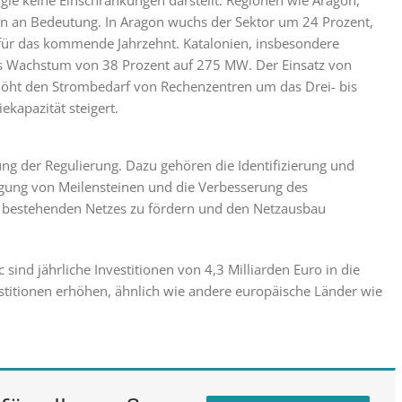
ie keine Einschränkungen darstellt. Regionen wie Aragon,
n an Bedeutung. In Aragon wuchs der Sektor um 24 Prozent,
 für das kommende Jahrzehnt. Katalonien, insbesondere
hes Wachstum von 38 Prozent auf 275 MW. Der Einsatz von
erhöht den Strombedarf von Rechenzentren um das Drei- bis
ekapazität steigert.
g der Regulierung. Dazu gehören die Identifizierung und
legung von Meilensteinen und die Verbesserung des
bestehenden Netzes zu fördern und den Netzausbau
ind jährliche Investitionen von 4,3 Milliarden Euro in die
titionen erhöhen, ähnlich wie andere europäische Länder wie