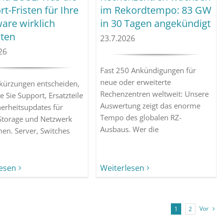
t-Fristen für Ihre
im Rekordtempo: 83 GW
are wirklich
in 30 Tagen angekündigt
ten
23.7.2026
26
Fast 250 Ankündigungen für
neue oder erweiterte
kürzungen entscheiden,
Rechenzentren weltweit: Unsere
e Sie Support, Ersatzteile
Auswertung zeigt das enorme
erheitsupdates für
Tempo des globalen RZ-
 Storage und Netzwerk
Ausbaus. Wer die
n. Server, Switches
lesen
Weiterlesen
Vor
1
2