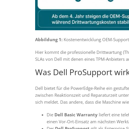
Abbildung 1:
Kostenentwicklung OEM-Support 
Hier kommt die professionelle Drittwartung (Thi
SLAs von Dell mit denen eines TPM-Anbieters a
Was Dell ProSupport wirkl
Dell bietet für die PowerEdge-Reihe ein gestuft
zwischen Reaktionszeit und Reparaturzeit unt
sich meldet. Das andere, dass die Maschine wie
Die
Dell Basic Warranty
liefert eine tel
einen Vor-Ort-Einsatz am nächsten Werkta
Der
Dell ProSupport
gilt als Enterprise