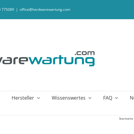
20 775089
|
office@hardwarewartung.com
Hersteller
Wissenswertes
FAQ
N
Startseite