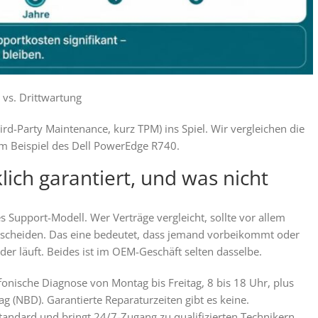
vs. Drittwartung
rd-Party Maintenance, kurz TPM) ins Spiel. Wir vergleichen die
m Beispiel des Dell PowerEdge R740.
ich garantiert, und was nicht
es Support-Modell. Wer Verträge vergleicht, sollte vor allem
erscheiden. Das eine bedeutet, dass jemand vorbeikommt oder
der läuft. Beides ist im OEM-Geschäft selten dasselbe.
efonische Diagnose von Montag bis Freitag, 8 bis 18 Uhr, plus
g (NBD). Garantierte Reparaturzeiten gibt es keine.
-Standard und bringt 24/7-Zugang zu qualifizierten Technikern